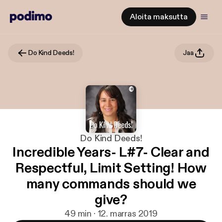
Aloita maksutta
Do Kind Deeds!
Jaa
Do Kind Deeds!
Incredible Years- L#7- Clear and
Respectful, Limit Setting! How
many commands should we
give?
49 min · 12. marras 2019