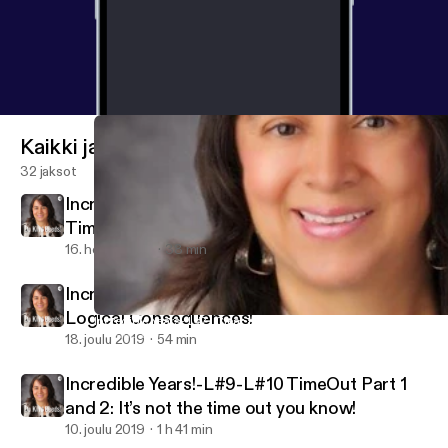
Kaikki jaksot
32 jaksot
Incredible Years-L#1-#2-Season 2-Special
Time!
16. helmi 2020
38 min
Incredible Years- L-#11-#12-Natural and
Logical Consequences!
Incredible Years- L#7- Clear and Respectful, Limit Setting! H
Do Kind Deeds!
18. joulu 2019
54 min
Incredible Years!-L#9-L#10 TimeOut Part 1
and 2: It’s not the time out you know!
10. joulu 2019
1 h 41 min