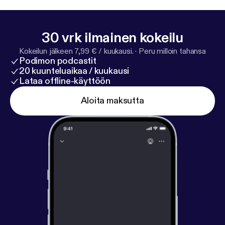
matter what! --- This episode is sponsored by ·
Anchor: The easiest way to make a podcast.
https://
anchor.fm/app
[
https://anchor.fm/app
]Support this
30 vrk ilmainen kokeilu
podcast:
https://anchor.fm/rosa-garcia3/support
[
ht
tps://anchor.fm/rosa-garcia3/support
]
Kokeilun jälkeen 7,99 € / kuukausi.
·
Peru milloin tahansa
Podimon podcastit
20 kuunteluaikaa / kuukausi
Lataa offline-käyttöön
Aloita maksutta