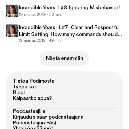
Incredible Years-L#8-Ignoring Misbehavior!
19. marras 2019
50 min
Incredible Years- L#7- Clear and Respectful,
Limit Setting! How many commands should
we give?
12. marras 2019
49 min
Näytä enemmän
Tietoa Podimosta
Työpaikat
Blogi
Kaipaatko apua?
Podcastaajille
Kirjaudu sisään podcastaajana
Podcastaajan FAQ
Yhteisön säännöt