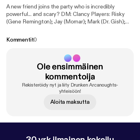
A new friend joins the party who is incredibly
powerful... and scary? DM: Clancy Players: Risky
(Gene Remington); Jay (Mornar); Mark (Dr. Gish);
Clare (Delysia Fairshadow) Visit us at
www.halfwaynetwork.com [
https://www.halfwaynet
Kommentit
0
work.com/
] Instagram:
@drunkenarcanoughtsdndpodcast [
https://instagra
m.com/drunkenarcanoughtsdndpodcast
]
Ole ensimmäinen
kommentoija
Rekisteröidy nyt ja liity Drunken Arcanoughts-
yhteisöön!
Aloita maksutta
30 vrk ilmainen kokeilu