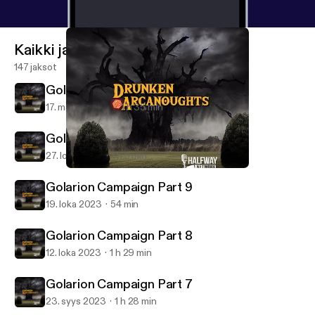
Kaikki jaksot
147 jaksot
Golarion Campaign Part 11
17. marras 2023
1 h 35 min
Golarion Campaign Part 10
27. loka 2023
1 h 5 min
Golarion Campaign Part 11
Drunken Arcanoughts
Golarion Campaign Part 9
19. loka 2023
54 min
Golarion Campaign Part 8
12. loka 2023
1 h 29 min
Golarion Campaign Part 7
23. syys 2023
1 h 28 min