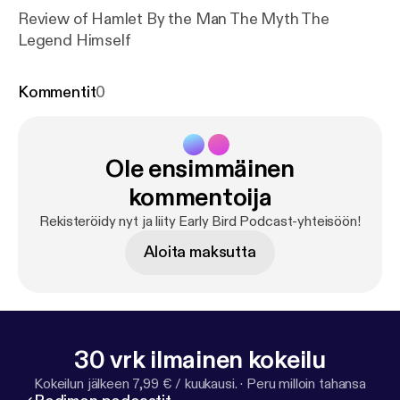
Review of Hamlet By the Man The Myth The
Legend Himself
Kommentit
0
Ole ensimmäinen
kommentoija
Rekisteröidy nyt ja liity Early Bird Podcast-yhteisöön!
Aloita maksutta
30 vrk ilmainen kokeilu
Kokeilun jälkeen 7,99 € / kuukausi.
·
Peru milloin tahansa