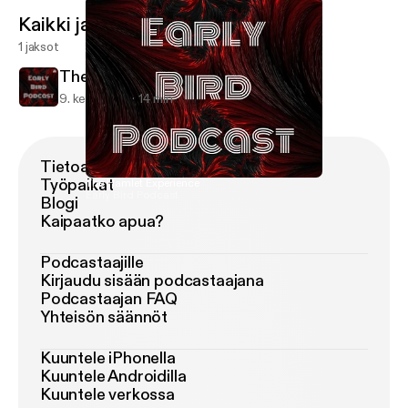
Kaikki jaksot
1 jaksot
The Hamlet Experience
9. kesä 2021
14 min
Tietoa Podimosta
Työpaikat
The Hamlet Experience
Early Bird Podcast
Blogi
Kaipaatko apua?
Podcastaajille
Kirjaudu sisään podcastaajana
Podcastaajan FAQ
Yhteisön säännöt
Kuuntele iPhonella
Kuuntele Androidilla
Kuuntele verkossa