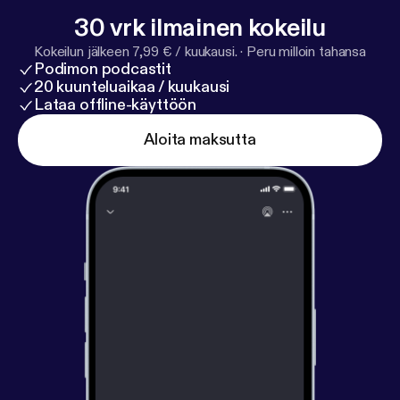
cuerpo perfecto? Aquí desentrañamos esa
30 vrk ilmainen kokeilu
pregunta, sin prejuicios y con ganas de entender
Kokeilun jälkeen 7,99 € / kuukausi.
·
Peru milloin tahansa
qué es lo que realmente nos pasa.
Podimon podcastit
20 kuunteluaikaa / kuukausi
Lataa offline-käyttöön
Aloita maksutta