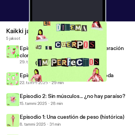
Kaikki jaksot
5 jaksot
Episodio 4: Instagram Face y la generación
clon
29. tammi 2025
35 min
Episodio 3: Diseña tu cuerpo a la moda
22. tammi 2025
29 min
Tráiler: El dilema de los cuerpos (im)perfectos
El dilema de los cuerpos (im)perfectos
Episodio 2: Sin músculos... ¿no hay paraíso?
15. tammi 2025
28 min
Episodio 1: Una cuestión de peso (histórica)
8. tammi 2025
31 min