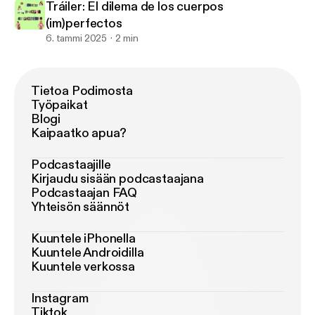
Tráiler: El dilema de los cuerpos
(im)perfectos
6. tammi 2025
2 min
Tietoa Podimosta
Työpaikat
Blogi
Kaipaatko apua?
Podcastaajille
Kirjaudu sisään podcastaajana
Podcastaajan FAQ
Yhteisön säännöt
Kuuntele iPhonella
Kuuntele Androidilla
Kuuntele verkossa
Instagram
Tiktok