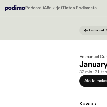
Podcastit
Äänikirjat
Tietoa Podimosta
Emmanuel C
Emmanuel Co
January
33 min · 31. t
Aloita maks
Kuvaus