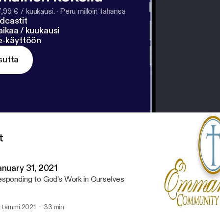
7,99 € / kuukausi.
·
Peru milloin tahansa
dcastit
ikaa / kuukausi
ne-käyttöön
sutta
t
anuary 31, 2021
sponding to God's Work in Ourselves
. tammi 2021
33 min
January 31, 2021