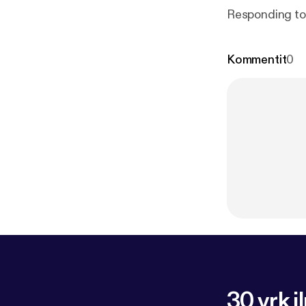
Responding to
Kommentit
0
30 vrk i