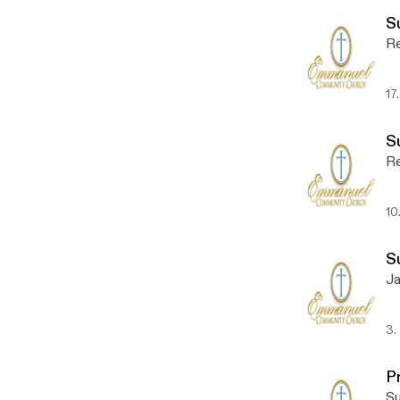
S
Re
17
S
Re
10
S
Ja
3.
P
Su