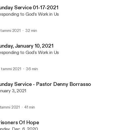
Emmanuel Community-C
unday Service 01-17-2021
sponding to God’s Work in Us
. tammi 2021
32 min
unday, January 10, 2021
sponding to God's Work in Us
. tammi 2021
36 min
unday Service - Pastor Denny Borrasso
nuary 3, 2021
 tammi 2021
41 min
risoners Of Hope
nday, Dec. 6, 2020