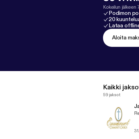
Kokeilun jälkeen 
Podimon po
20 kuuntelua
Lataa offli
Aloita mak
Kaikki jakso
59 jaksot
J
Re
31