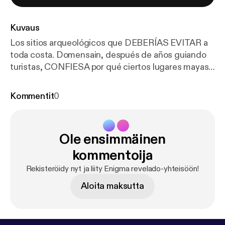
Kuvaus
Los sitios arqueológicos que DEBERÍAS EVITAR a
toda costa. Domensain, después de años guiando
turistas, CONFIESA por qué ciertos lugares mayas
están IMPREGNADOS de energías mortales que
siguen COBRANDO VÍCTIMAS. Revela historias de
Kommentit
0
turistas que, tras tomar piedras o hacer bromas en
sitios sagrados, sufrieron ACCIDENTES
INEXPLICABLES o ENFERMEDADES
Ole ensimmäinen
REPENTINAS. Esta entrevista expone la VERDAD
que las autoridades turísticas intentan OCULTAR
kommentoija
por miedo a perder ingresos.
Rekisteröidy nyt ja liity Enigma revelado-yhteisöön!
Aloita maksutta