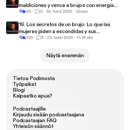
maldiciones y vence a brujos con energía
💜
🔥
pura
85
3
30. huhti 2025
39 min
16. Los secretos de un brujo: Lo que las
mujeres piden a escondidas y sus
💜
🔥
consecuencias
129
5
23. huhti 2025
1 h 16 min
Näytä enemmän
Tietoa Podimosta
Työpaikat
Blogi
Kaipaatko apua?
Podcastaajille
Kirjaudu sisään podcastaajana
Podcastaajan FAQ
Yhteisön säännöt