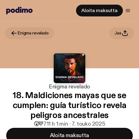
Aloita maksutta
Enigma revelado
Jaa
Enigma revelado
18. Maldiciones mayas que se
cumplen: guía turístico revela
peligros ancestrales
😲
💜
71
1 h 1 min · 7. touko 2025
Aloita maksutta