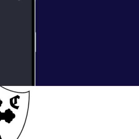
re glad you are
t. I hope you