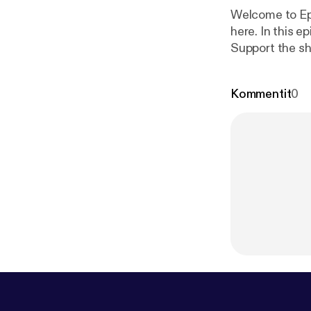
Welcome to Epi
here. In this e
Support the s
om/CatholicIni
Kommentit
0