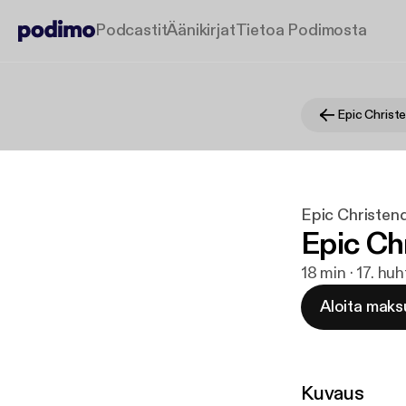
Podcastit
Äänikirjat
Tietoa Podimosta
Epic Chris
Epic Christe
Epic Ch
18 min · 17. hu
Aloita maks
Kuvaus