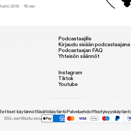
https://www.patreon.com/CatholicInitiative]
. huhti 2019
18 min
ttps://www.patreon.com/CatholicInitiative)
Epic Christendom: An Int
Epic Christendom
Podcastaajille
Kirjaudu sisään podcastaajana
Podcastaajan FAQ
Yhteisön säännöt
Instagram
Tiktok
Youtube
Eettiset käytännöt
Sisältökäytäntö
Palveluehdot
Yksityisyyskäytänt
SSL-sertifioitu sivu