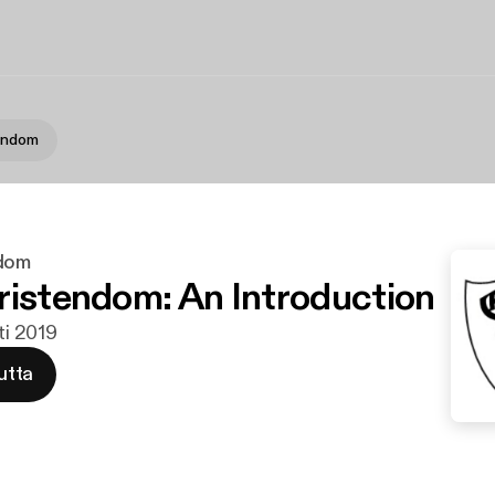
tendom
ndom
ristendom: An Introduction
hti 2019
utta