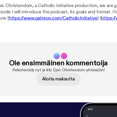
c Christendom, a Catholic Initiative production, we are g
pisode I will introduce the podcast, its goals and format. I 
how [
https://www.patreon.com/CatholicInitiative
] (
https:/
tiative
)
Ole ensimmäinen kommentoija
Rekisteröidy nyt ja liity Epic Christendom-yhteisöön!
Aloita maksutta