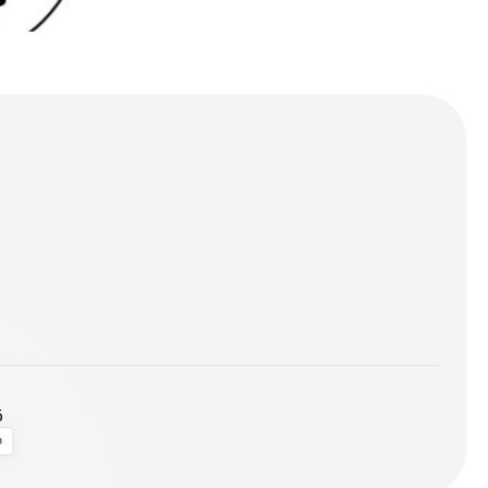
roduction
ö