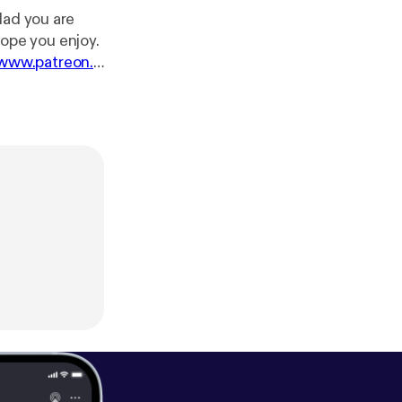
lad you are
hope you enjoy.
/www.patreon.c