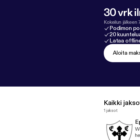
30 vrk i
Kokeilun jälkeen 
Podimon po
20 kuuntelua
Lataa offli
Aloita mak
Kaikki jakso
1 jaksot
E
We
he