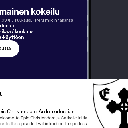
lmainen kokeilu
7,99 € / kuukausi.
·
Peru milloin tahansa
dcastit
ikaa / kuukausi
ne-käyttöön
sutta
t
pic Christendom: An Introduction
lcome to Epic Christendom, a Catholic Initiative production, we a
re. In this episode I will introduce the podcast, its goals and forma