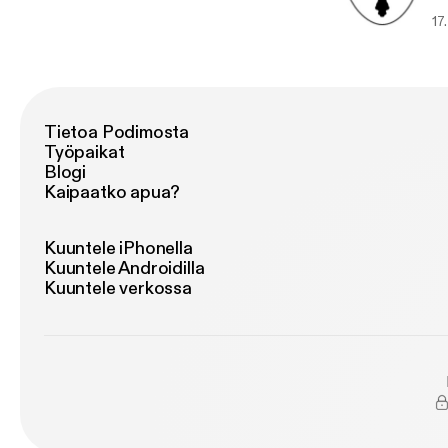
enjoy. Support the show [
17
(h
Tietoa Podimosta
Työpaikat
Blogi
Kaipaatko apua?
Kuuntele iPhonella
Kuuntele Androidilla
Kuuntele verkossa