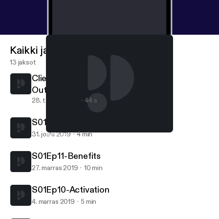
Kaikki jaksot
13 jaksot
Client Exchange s02 Preview: The
Outsourcer!
28. tammi 2020
44 s
S01Ep12-Marketing 2020 Preview
31. joulu 2019
4 min
S01Ep12-Marketing 2020 Preview
Extensis Client Exchange
S01Ep11-Benefits
27. marras 2019
10 min
S01Ep10-Activation
4. marras 2019
5 min