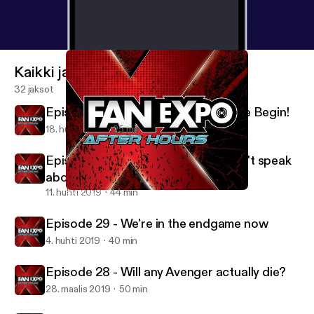
Kaikki jaksot
32 jaksot
Episode 31 - Let the Star Wars Hype Begin!
18. huhti 2019
25 min
Episode 30 - The one where we don't speak
about the Avengers.
11. huhti 2019
44 min
Episode 27 - Shazam!, US & Trailers galore!
FAN EXPO After Hours
Episode 29 - We're in the endgame now
4. huhti 2019
40 min
Episode 28 - Will any Avenger actually die?
28. maalis 2019
50 min