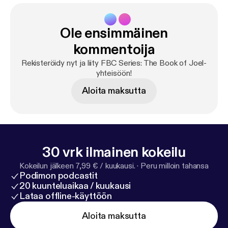
Ole ensimmäinen
kommentoija
Rekisteröidy nyt ja liity FBC Series: The Book of Joel-
yhteisöön!
Aloita maksutta
30 vrk ilmainen kokeilu
Kokeilun jälkeen 7,99 € / kuukausi.
·
Peru milloin tahansa
Podimon podcastit
20 kuunteluaikaa / kuukausi
Lataa offline-käyttöön
Aloita maksutta