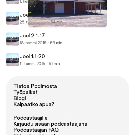
1. helmi 2015
54 min
Joel 2:18-32
25. tammi 2015
54 min
Joel 1:1-20
FBC Series: The Book of Joel
Joel 2:1-17
18. tammi 2015
56 min
Joel 1:1-20
11. tammi 2015
51 min
Tietoa Podimosta
Työpaikat
Blogi
Kaipaatko apua?
Podcastaajille
Kirjaudu sisään podcastaajana
Podcastaajan FAQ