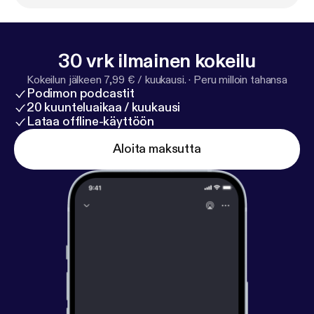
festivals in the world worth the submission fee by
Filmmaker Magazine. Enjoy my candid chat with
Daniel Sol from the HollyShorts! Film Festival.
30 vrk ilmainen kokeilu
Kokeilun jälkeen 7,99 € / kuukausi.
·
Peru milloin tahansa
Podimon podcastit
20 kuunteluaikaa / kuukausi
Lataa offline-käyttöön
Aloita maksutta