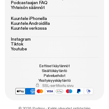
Podcastaajan FAQ
Yhteisön säännöt
Kuuntele iPhonella
Kuuntele Androidilla
Kuuntele verkossa
Instagram
Tiktok
Youtube
Eettiset käytännöt
Sisältökäytäntö
Palveluehdot
Yksityisyyskäytäntö
SSL-sertifioitu sivu
© 2026 Podimo · Kaikki oikeudet pidätetään