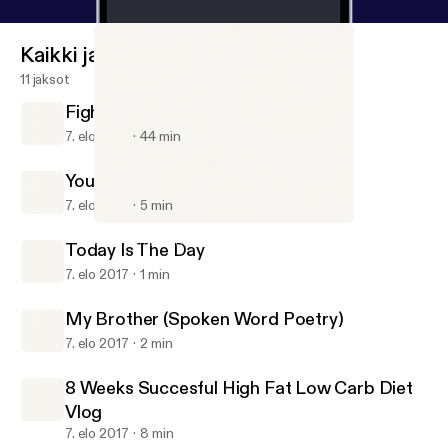
Kaikki jaksot
11 jaksot
FightWatch #1 With Billy And Jacob
7. elo 2017
44 min
Your Room Is Your Life
7. elo 2017
5 min
FightWatch #1 With Billy And Jacob
Gavin Chase Podcast
Today Is The Day
7. elo 2017
1 min
My Brother (Spoken Word Poetry)
7. elo 2017
2 min
8 Weeks Succesful High Fat Low Carb Diet
Vlog
7. elo 2017
8 min