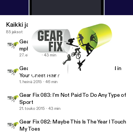
Kaikki jaksot
85 jaksot
Gear Fix 085: Do You Think I Can Run 20
mph?
27. elo 2015
43 min
Gear Fix 084: Is the Mic Rubbing Around in
Your Chest Hair?
Gear Fix 082: Maybe This Is The Year I Touch My Toes
Gear Fix
1. heinä 2015
46 min
Gear Fix 083: I’m Not Paid To Do Any Type of
Sport
21. touko 2015
43 min
Gear Fix 082: Maybe This Is The Year I Touch
My Toes