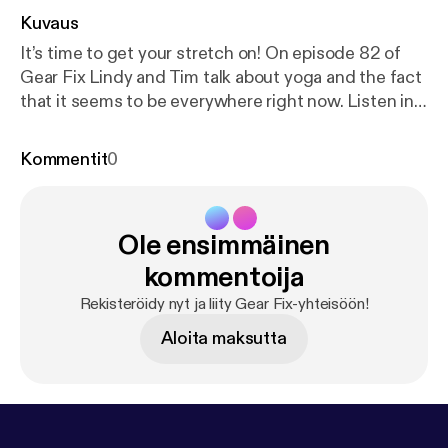
Kuvaus
It’s time to get your stretch on! On episode 82 of
Gear Fix Lindy and Tim talk about yoga and the fact
that it seems to be everywhere right now. Listen in
and learn how to find new adventure partners and
get the inside scope on Tim’s new adventure buddy
Kommentit
0
dating website. The latest craze of Fit Bits is also
discussed. All this and more on episode 82 of Gear
Fix.
Ole ensimmäinen
kommentoija
Rekisteröidy nyt ja liity Gear Fix-yhteisöön!
Aloita maksutta