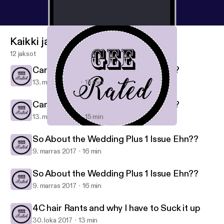
Kaikki jaksot
12 jaksot
Can your Parents Move In With You?
13. marras 2017
15 min
Can your Parents Move In With You?
13. marras 2017
15 min
4C hair Rants and why I have to Suck it up
Gee Rated
So About the Wedding Plus 1 Issue Ehn??
9. marras 2017
16 min
So About the Wedding Plus 1 Issue Ehn??
9. marras 2017
16 min
4C hair Rants and why I have to Suck it up
30. loka 2017
13 min