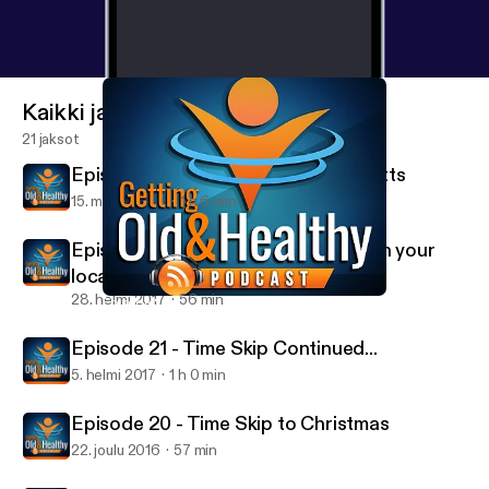
Kaikki jaksot
21 jaksot
Episode 23 - Special Guest Paul Mitts
15. maalis 2017
1 h 6 min
Episode 22 - You ever get involved in your
local community.... on weeeed?
28. helmi 2017
56 min
Episode 23 - Special Guest Paul Mitts
Getting Old and Healthy
Episode 21 - Time Skip Continued...
5. helmi 2017
1 h 0 min
Episode 20 - Time Skip to Christmas
22. joulu 2016
57 min