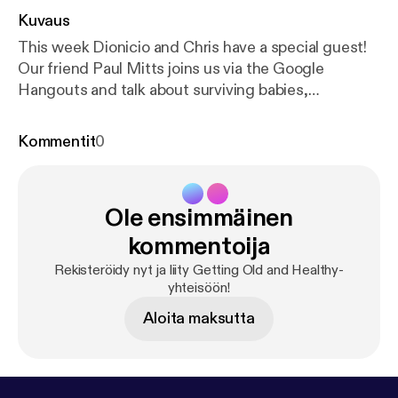
Kuvaus
This week Dionicio and Chris have a special guest!
Our friend Paul Mitts joins us via the Google
Hangouts and talk about surviving babies,
celebrating babies and how Pearl Jam is generally
disappointing. Enjoy! Feel free to contacts us at
Kommentit
0
oldandhealthypodcast@gmail.com
[oldandhealthypodcast@gmail.com] Like us on
Facebook at
https://facebook.com/gettingoldandhe
Ole ensimmäinen
althy
[
https://facebook.com/gettingoldandhealthy
]
kommentoija
Rekisteröidy nyt ja liity Getting Old and Healthy-
yhteisöön!
Aloita maksutta