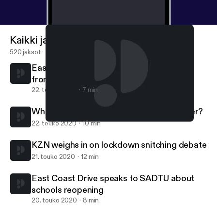
Kaikki jaksot
520 jaksot
East Coast Drive speaks to J'Something
from Mi Casa…
22. touko 2020
7 min
What is your most embarrassing injury ever?
22. touko 2020
10 min
East Coast Drive speaks to J'Something from Mi Casa…
Gordon and G-Dog
KZN weighs in on lockdown snitching debate
21. touko 2020
12 min
East Coast Drive speaks to SADTU about
schools reopening
20. touko 2020
8 min