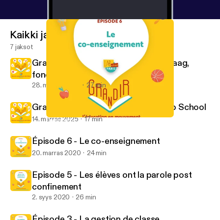
Kaikki jaksot
7 jaksot
Grandir : Rencontre avec Pascale Haag,
fondatrice
28. marras 2025
27 min
Grandir : dans les coulisses de la Lab School
14. marras 2025
17 min
Épisode 6 - Le co-enseignement
Grandir, l’éducation en mouvement
Épisode 6 - Le co-enseignement
20. marras 2020
24 min
Episode 5 - Les élèves ont la parole post
confinement
2. syys 2020
26 min
Épisode 3 - La gestion de classe