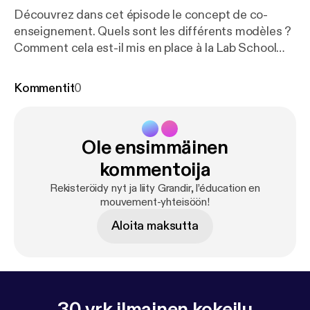
Découvrez dans cet épisode le concept de co-
enseignement. Quels sont les différents modèles ?
Comment cela est-il mis en place à la Lab School
Paris ? Que cela change-t-il pour les élèves, pour les
enseignants, pour les parents ? On vous emmène
Kommentit
0
aussi dans la classe pour comprendre comment est
appliqué concrètement le co-enseignement à la Lab
School.
Ole ensimmäinen
kommentoija
Rekisteröidy nyt ja liity Grandir, l’éducation en
mouvement-yhteisöön!
Aloita maksutta
30 vrk ilmainen kokeilu