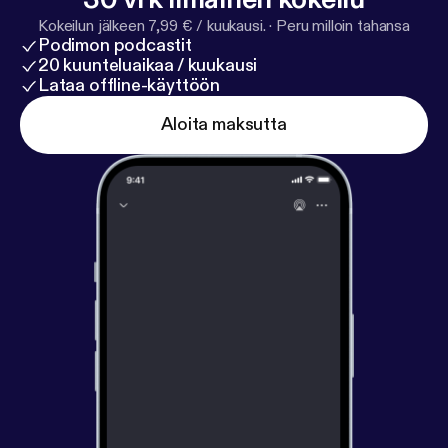
Kokeilun jälkeen 7,99 € / kuukausi.
·
Peru milloin tahansa
Podimon podcastit
20 kuunteluaikaa / kuukausi
Lataa offline-käyttöön
Aloita maksutta