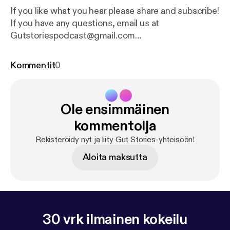
If you like what you hear please share and subscribe!
If you have any questions, email us at
Gutstoriespodcast@gmail.com
[Gutstoriespodcast@gmail.com] Your host Danisa
Alania IG- danisa_alania [
https://www.instagram.co
Kommentit
0
m/danisa_alania/
] Music composed by my favorite
husband Ilia Alania. IG- ilia_alania [
https://www.insta
gram.com/ilia_alania/
] ialania0520@gmail.com
Ole ensimmäinen
kommentoija
Rekisteröidy nyt ja liity Gut Stories-yhteisöön!
Aloita maksutta
30 vrk ilmainen kokeilu