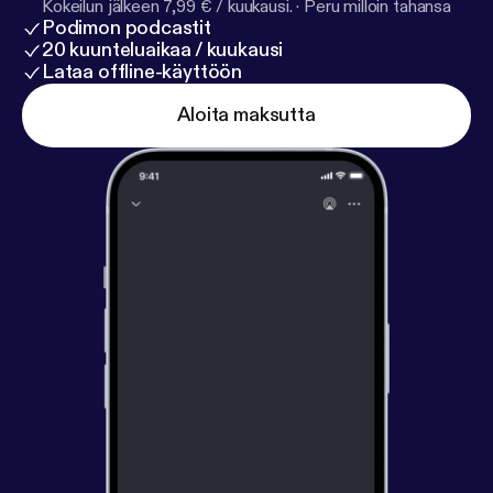
Kokeilun jälkeen 7,99 € / kuukausi.
·
Peru milloin tahansa
Podimon podcastit
20 kuunteluaikaa / kuukausi
Lataa offline-käyttöön
Aloita maksutta