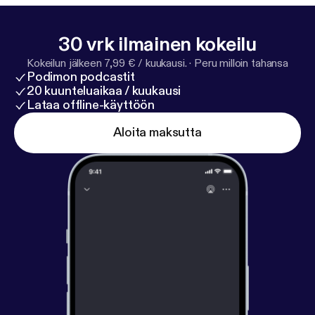
————————————————————————————
Y no olvides suscribirte y valorar nuestro podcast
30 vrk ilmainen kokeilu
⭐️⭐️⭐️⭐️⭐️
Kokeilun jälkeen 7,99 € / kuukausi.
·
Peru milloin tahansa
————————————————————————————
Podimon podcastit
--- Send in a voice message:
https://podcasters.spo
20 kuunteluaikaa / kuukausi
tify.com/pod/show/hablemos-de-contenido/messa
Lataa offline-käyttöön
ge
Aloita maksutta