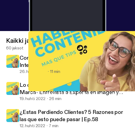
Kaikki jaksot
60 jaksot
Como Grabar Varios Videos y No Morir en el
Intento| Ep.60
26. huhti 2022
11 min
Lo que Necesitas saber para crear tu
Marca- Entrevista a Experta en Imagen y
¿Estas Perdiendo Clientes? 5 Razones por las que esto puede pas
Hablemos de Contenido
Marca| Ep.59
19. huhti 2022
26 min
¿Estas Perdiendo Clientes? 5 Razones por
las que esto puede pasar | Ep.58
12. huhti 2022
7 min