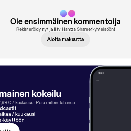
Ole ensimmäinen kommentoija
Rekisteröidy nyt ja liity Hamza Shareef-yhteisöön!
Aloita maksutta
lmainen kokeilu
7,99 € / kuukausi.
·
Peru milloin tahansa
dcastit
ikaa / kuukausi
ne-käyttöön