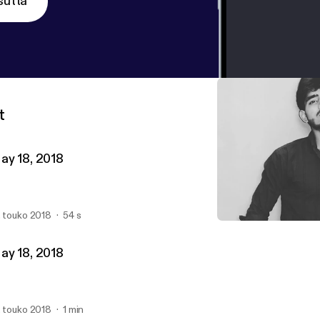
sutta
t
ay 18, 2018
. touko 2018
54 s
May 17, 2018
Hamza Shareef
ay 18, 2018
. touko 2018
1 min