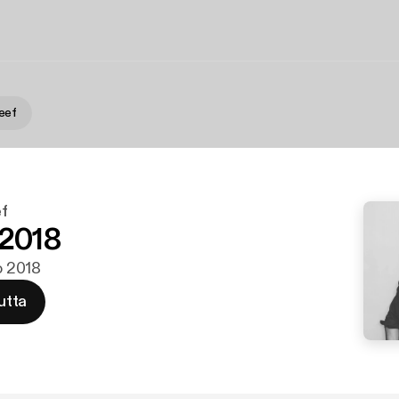
eef
f
 2018
ko 2018
utta