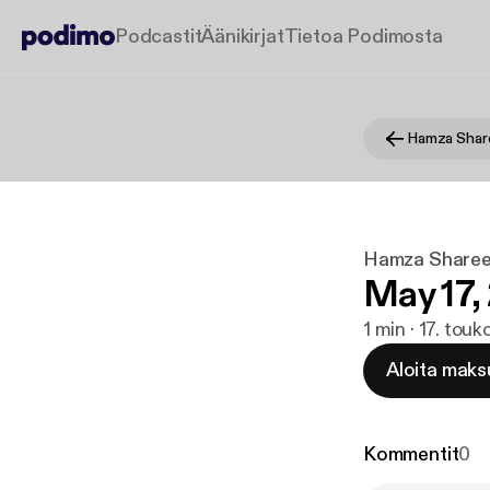
Podcastit
Äänikirjat
Tietoa Podimosta
Hamza Shar
Hamza Sharee
May 17,
1 min · 17. tou
Aloita maks
Kommentit
0