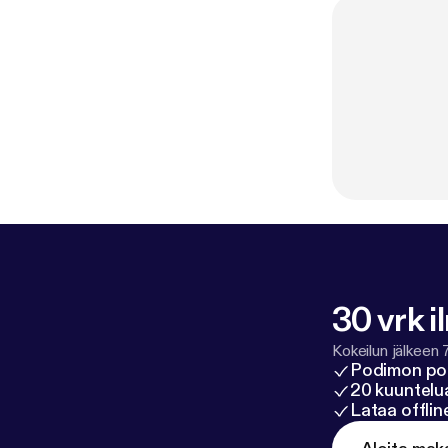
30 vrk i
Kokeilun jälkeen 
Podimon po
20 kuuntelua
Lataa offli