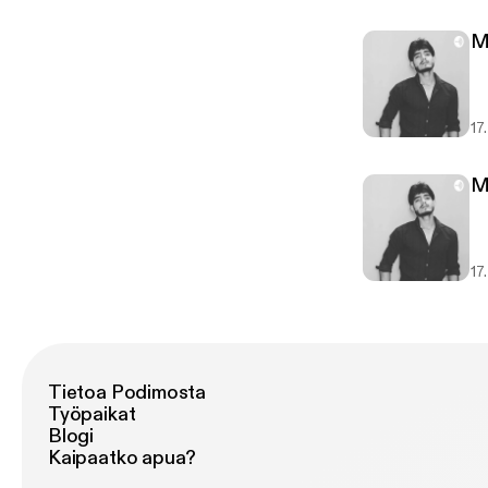
M
17
M
17
Tietoa Podimosta
Työpaikat
Blogi
Kaipaatko apua?