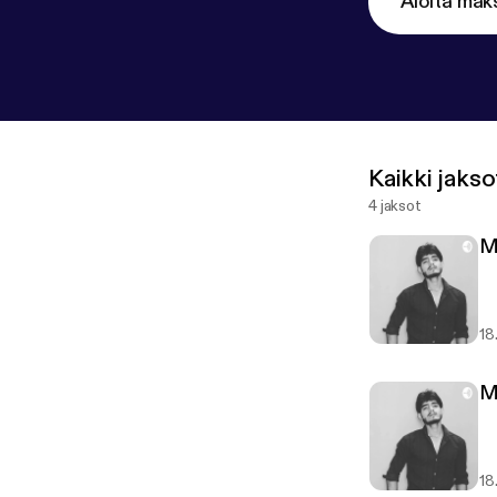
Aloita mak
Kaikki jakso
4 jaksot
M
18
M
18