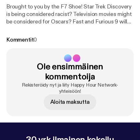
Brought to you by the F7 Shoe! Star Trek Discovery
is being considered racist? Television movies might
be considered for Oscars? Fast and Furious 9 will
be delayed a whole year? What in the world is going
on Hollywood? Well, we have some of the answers.
Kommentit
0
So, sit back. Relax. And enjoy the show.
www.CinemaSavants.com
Ole ensimmäinen
kommentoija
Rekisteröidy nyt ja liity Happy Hour Network-
yhteisöön!
Aloita maksutta
30 vrk ilmainen kokeilu