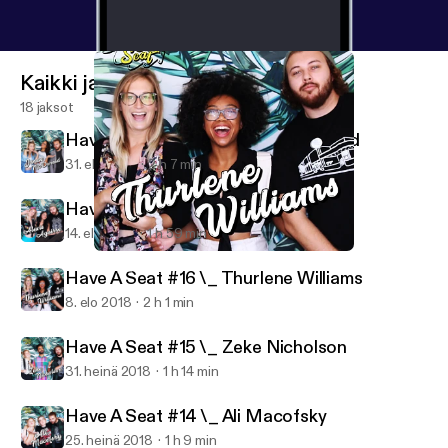
Kaikki jaksot
18 jaksot
Have A Seat #18 \_ Janae McDonald
31. elo 2018
2 h 7 min
Have A Seat #17 \_ Alexis Aguirre
14. elo 2018
1 h 59 min
Have A Seat #16 \_ Thurlene Williams
Have A Seat
Have A Seat #16 \_ Thurlene Williams
8. elo 2018
2 h 1 min
Have A Seat #15 \_ Zeke Nicholson
31. heinä 2018
1 h 14 min
Have A Seat #14 \_ Ali Macofsky
25. heinä 2018
1 h 9 min