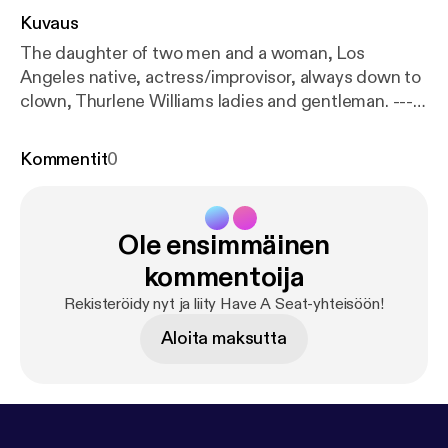
Kuvaus
The daughter of two men and a woman, Los
Angeles native, actress/improvisor, always down to
clown, Thurlene Williams ladies and gentleman. ---
Support this podcast:
https://anchor.fm/haveaseatp
odcast/support
[
https://anchor.fm/haveaseatpodca
Kommentit
0
st/support
]
Ole ensimmäinen
kommentoija
Rekisteröidy nyt ja liity Have A Seat-yhteisöön!
Aloita maksutta