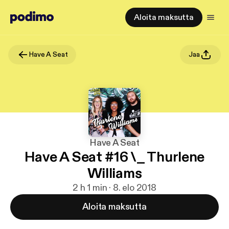
Aloita maksutta
Have A Seat
Jaa
Have A Seat
Have A Seat #16 \_ Thurlene
Williams
2 h 1 min · 8. elo 2018
Aloita maksutta