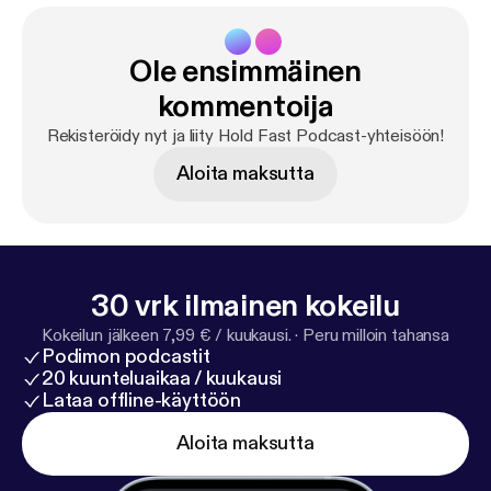
Ole ensimmäinen
kommentoija
Rekisteröidy nyt ja liity Hold Fast Podcast-yhteisöön!
Aloita maksutta
30 vrk ilmainen kokeilu
Kokeilun jälkeen 7,99 € / kuukausi.
·
Peru milloin tahansa
Podimon podcastit
20 kuunteluaikaa / kuukausi
Lataa offline-käyttöön
Aloita maksutta