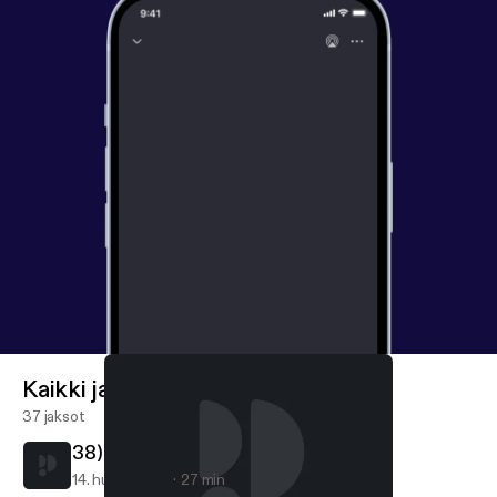
Kaikki jaksot
37 jaksot
38) Real Talk 3: In A Pandemic
14. huhti 2020
27 min