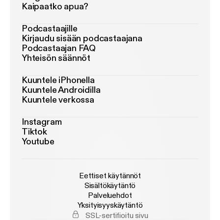
Kaipaatko apua?
Podcastaajille
Kirjaudu sisään podcastaajana
Podcastaajan FAQ
Yhteisön säännöt
Kuuntele iPhonella
Kuuntele Androidilla
Kuuntele verkossa
Instagram
Tiktok
Youtube
Eettiset käytännöt
Sisältökäytäntö
Palveluehdot
Yksityisyyskäytäntö
SSL-sertifioitu sivu