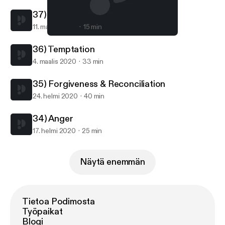
37) Eyes to Jesus
11. maalis 2020
15 min
34) Anger
Hold Fast Podcast
36) Temptation
4. maalis 2020
33 min
35) Forgiveness & Reconciliation
24. helmi 2020
40 min
34) Anger
17. helmi 2020
25 min
Näytä enemmän
Tietoa Podimosta
Työpaikat
Blogi