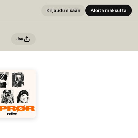
Kirjaudu sisään
Aloita maksutta
Jaa