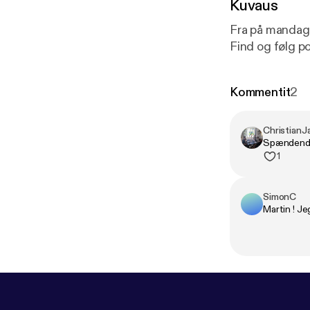
Kuvaus
Fra på mandag 
Find og følg p
Kommentit
2
ChristianJ
Spændend
1
SimonC
Martin ! Je