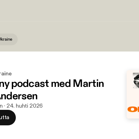
Ukraine
raine
 ny podcast med Martin
ndersen
in · 24. huhti 2026
utta