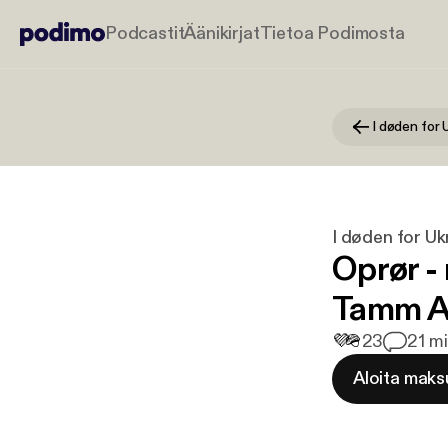
Podcastit
Äänikirjat
Tietoa Podimosta
I døden for 
I døden for Uk
Oprør -
Tamm A
💜
🪖
23
2
1 m
Aloita maks