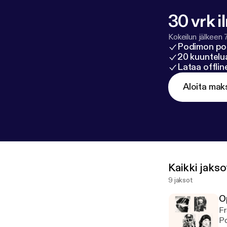
30 vrk i
Kokeilun jälkeen 
Podimon po
20 kuuntelua
Lataa offli
Aloita mak
Kaikki jakso
9 jaksot
O
Fr
Po