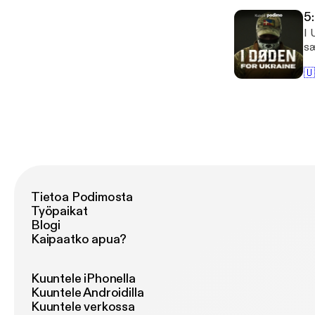
og
5
Sp
I 
Alexan
sæ
st
tr
🇺
ka
og
og
An
Po
Pu
Tietoa Podimosta
Työpaikat
Blogi
Kaipaatko apua?
Kuuntele iPhonella
Kuuntele Androidilla
Kuuntele verkossa