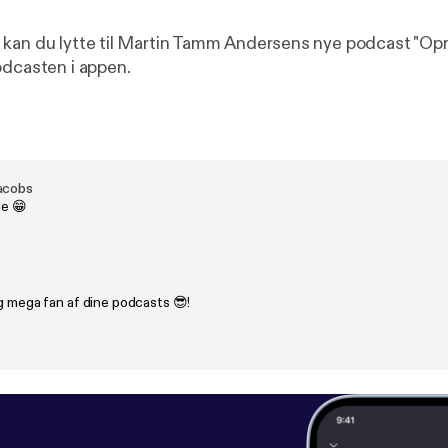
kan du lytte til Martin Tamm Andersens nye podcast "Opr
odcasten i appen.
acobs
e 😁
g mega fan af dine podcasts 😎!