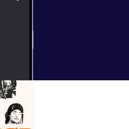
"Oprør" på