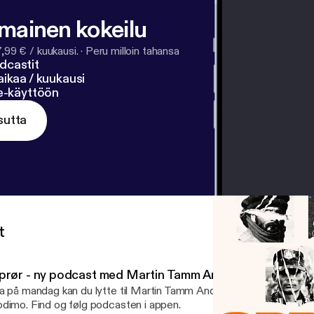
lmainen kokeilu
7,99 € / kuukausi.
·
Peru milloin tahansa
dcastit
ikaa / kuukausi
ne-käyttöön
sutta
t
prør - ny podcast med Martin Tamm Andersen
a på mandag kan du lytte til Martin Tamm Andersens nye podcast 
dimo. Find og følg podcasten i appen.