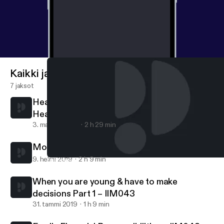
Kaikki jaksot
7 jaksot
Healing is a process - finding love and faith
Healing is a process – finding love and faith
3. marras 2020
2 h 29 min
Moving into Adulthood Part 2 – IIM044
9. helmi 2019
2 h 9 min
Moving into Adulthood Part 2 – IIM044
Indian Interracial Marriages Podcast - According to couples & th
When you are young & have to make
decisions Part 1 – IIM043
31. tammi 2019
1 h 9 min