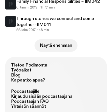
Family Financial Responsibilities – IIM042
6. tammi 2019
1 h 31 min
Through stories we connect and come
together -IIM041
22. loka 2017
48 min
Näytä enemmän
Tietoa Podimosta
Työpaikat
Blogi
Kaipaatko apua?
Podcastaajille
Kirjaudu sisään podcastaajana
Podcastaajan FAQ
Yhteisön säännöt