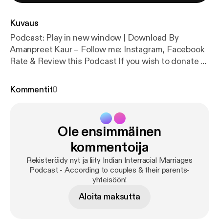
Kuvaus
Podcast: Play in new window | Download By
Amanpreet Kaur – Follow me: Instagram, Facebook
Rate & Review this Podcast If you wish to donate to
this Podcast [wpedon id=”461″ align=”center”] In
Part 2 of this episode of Indian Interracial Marriages
Kommentit
0
Podcast, my guests Leonard and Duray share their
losses, family breakdowns and decisions they […]
Ole ensimmäinen
kommentoija
Rekisteröidy nyt ja liity Indian Interracial Marriages
Podcast - According to couples & their parents-
yhteisöön!
Aloita maksutta