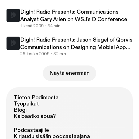
DigIn! Radio Presents: Communications
Analyst Gary Arlen on WSJ's D Conference
1. kesä 2009
34 min
DigIn! Radio Presents: Jason Siegel of Qorvis
Communications on Designing Mobiel Apps
that Sell
26. touko 2009
32 min
Näytä enemmän
Tietoa Podimosta
Työpaikat
Blogi
Kaipaatko apua?
Podcastaajille
Kirjaudu sisään podcastaajana