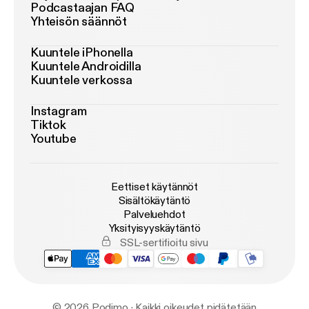
Podcastaajan FAQ
Yhteisön säännöt
Kuuntele iPhonella
Kuuntele Androidilla
Kuuntele verkossa
Instagram
Tiktok
Youtube
Eettiset käytännöt
Sisältökäytäntö
Palveluehdot
Yksityisyyskäytäntö
SSL-sertifioitu sivu
© 2026 Podimo · Kaikki oikeudet pidätetään