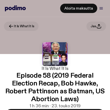
Aloita maksutta
It Is What It Is
Jaa
It Is What It Is
Episode 58 (2019 Federal
Election Recap, Bob Hawke,
Robert Pattinson as Batman, US
Abortion Laws)
1 h 36 min · 23. touko 2019