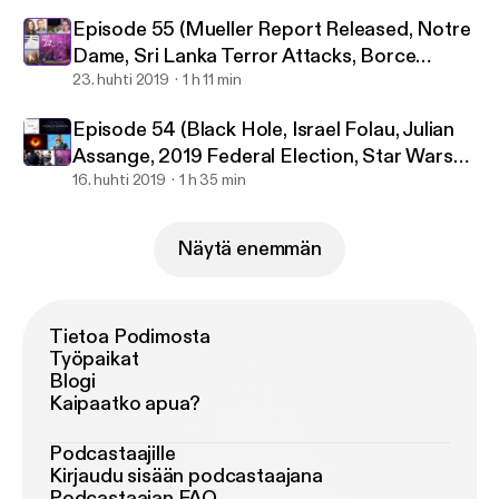
Episode 55 (Mueller Report Released, Notre
Dame, Sri Lanka Terror Attacks, Borce
Ristevski)
23. huhti 2019
1 h 11 min
Episode 54 (Black Hole, Israel Folau, Julian
Assange, 2019 Federal Election, Star Wars
Celebration)
16. huhti 2019
1 h 35 min
Näytä enemmän
Tietoa Podimosta
Työpaikat
Blogi
Kaipaatko apua?
Podcastaajille
Kirjaudu sisään podcastaajana
Podcastaajan FAQ