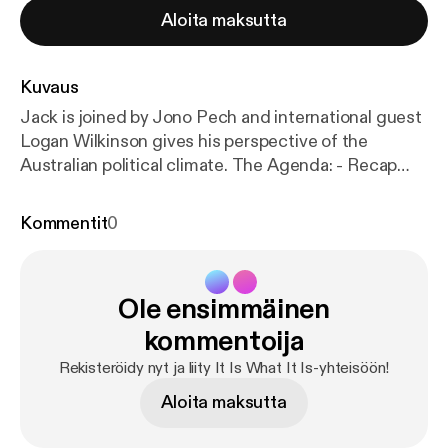
Aloita maksutta
Kuvaus
Jack is joined by Jono Pech and international guest
Logan Wilkinson gives his perspective of the
Australian political climate. The Agenda: - Recap
and reactions to the results of the 2019 Australian
Federal Election Rapid Fire: - Bob Hawke passes
Kommentit
0
away - US Abortion Laws - Game of Thrones
Petitions - Robert Pattinson to play Batman
www.atebit.net www.patreon.com/weareatebit
Ole ensimmäinen
#ATEBITCollective Hosts: Jack Kruse -
@Krusey_mate Jono Pech - @JonoHimself Logan
kommentoija
Wilkinson - @LeftyLoggy Intro & Outro Music -
Rekisteröidy nyt ja liity It Is What It Is-yhteisöön!
Blast Process by Julian Bowen
Aloita maksutta