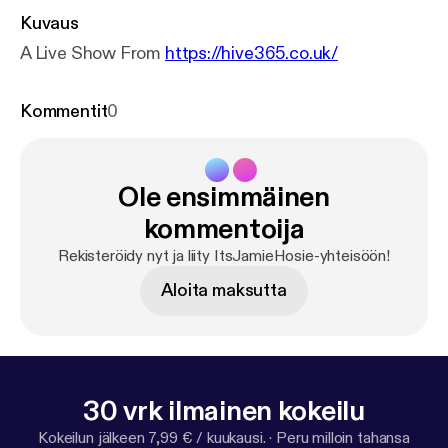
Kuvaus
A Live Show From
https://hive365.co.uk/
Kommentit
0
Ole ensimmäinen
kommentoija
Rekisteröidy nyt ja liity ItsJamieHosie-yhteisöön!
Aloita maksutta
30 vrk ilmainen kokeilu
Kokeilun jälkeen 7,99 € / kuukausi.
·
Peru milloin tahansa