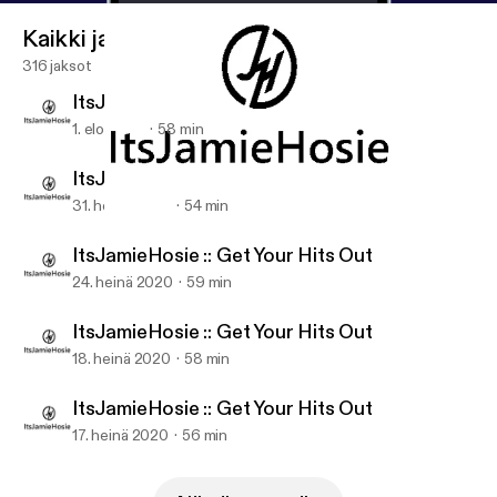
Kaikki jaksot
316 jaksot
ItsJamieHosie :: Get Your Hits Out
1. elo 2020
58 min
ItsJamieHosie :: Get Your Hits Out
31. heinä 2020
54 min
ItsJamieHosie :: Get Your Hits Out
ItsJamieHosie
ItsJamieHosie :: Get Your Hits Out
24. heinä 2020
59 min
ItsJamieHosie :: Get Your Hits Out
18. heinä 2020
58 min
ItsJamieHosie :: Get Your Hits Out
17. heinä 2020
56 min