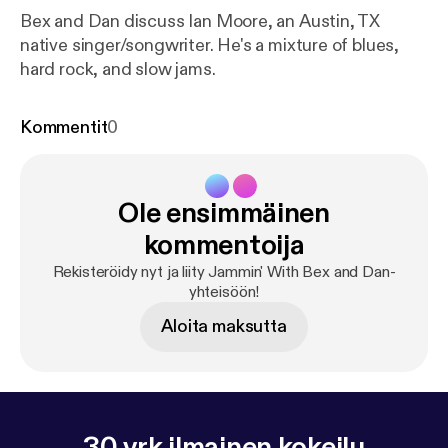
Bex and Dan discuss Ian Moore, an Austin, TX
native singer/songwriter. He's a mixture of blues,
hard rock, and slow jams.
Kommentit
0
Ole ensimmäinen
kommentoija
Rekisteröidy nyt ja liity Jammin' With Bex and Dan-
yhteisöön!
Aloita maksutta
30 vrk ilmainen kokeilu