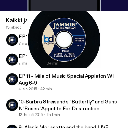
Kaikki jaksot
13 jaksot
EP 13 Ian Moore
7. marras 2015
31 min
EP 12 MARC COHN
7. marras 2015
34 min
EP 13 Ian Moore
Jammin' With Bex and Dan
EP 11 - Mile of Music Special Appleton WI
Aug 6-9
4. elo 2015
42 min
10-Barbra Streisand's "Butterfly" and Guns
N' Roses "Appetite For Destruction
13. heinä 2015
1 h 1 min
9- Alanis Morissette and the band LIVE