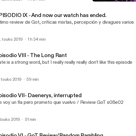
Jedis del Teclado - This 
Jedis del Teclado
PISODIO IX - And now our watch has ended.
timo review de Got, críticas mixtas, percepción y divagues varios
. touko 2019
1 h 34 min
pisodio VIII - The Long Rant
te is a strong word, but I really really really don't like this episode
. touko 2019
59 min
pisodio VII- Daenerys, interrupted
 voy un fla pero prometo que vuelvo / Review GoT s08e02
 touko 2019
51 min
pisodio VI - GoT Review/Random Rambling