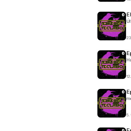
E
Úl
23
E
Ha
12
E
me
5.
E