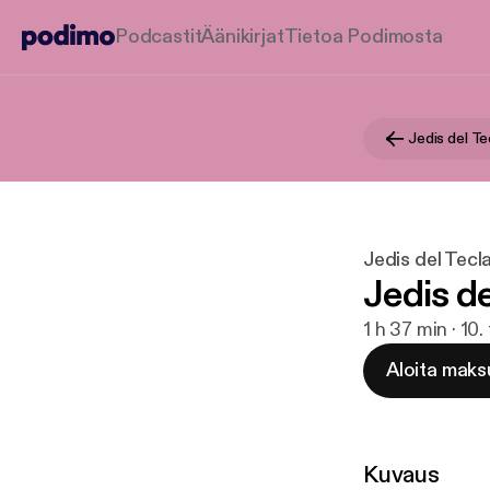
Podcastit
Äänikirjat
Tietoa Podimosta
Jedis del T
Jedis del Tecl
Jedis de
1 h 37 min · 10
Aloita maks
Kuvaus