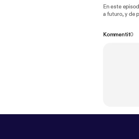
En este episod
a futuro, y de
Kommentit
0