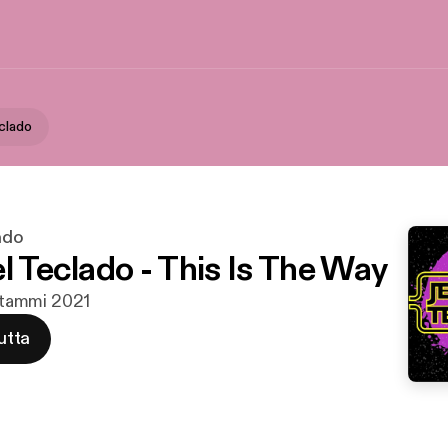
eclado
ado
l Teclado - This Is The Way
. tammi 2021
utta