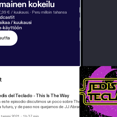
lmainen kokeilu
7,99 € / kuukausi.
·
Peru milloin tahansa
dcastit
ikaa / kuukausi
ne-käyttöön
sutta
t
edis del Teclado - This Is The Way
 este episodio discutimos un poco sobre The Mandalorian, Star W
a futuro, y de paso nos quejamos de JJ Abrams. Llegá pue!
. tammi 2021
1 h 37 min