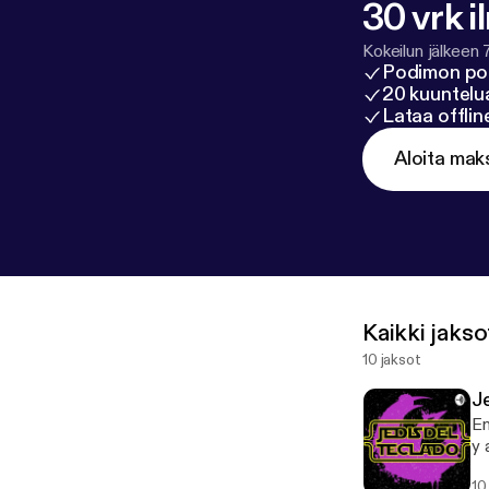
30 vrk i
Kokeilun jälkeen 
Podimon po
20 kuuntelua
Lataa offli
Aloita mak
Kaikki jakso
10 jaksot
J
En
y 
10