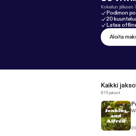
Kokeilun jälkeen 
Podimon po
20 kuuntelua
Lataa offli
Aloita mak
Kaikki jakso
875 jaksot
P
Wa
20