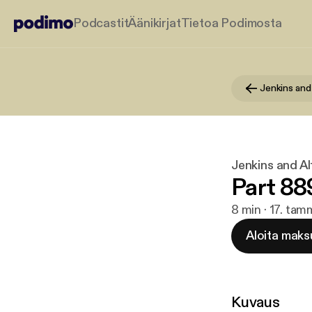
Podcastit
Äänikirjat
Tietoa Podimosta
Jenkins and
Jenkins and Al
Part 889
8 min · 17. ta
Aloita maks
Kuvaus