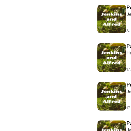
P
Je
3.
P
Ha
17
Pa
Je
17
P
Je