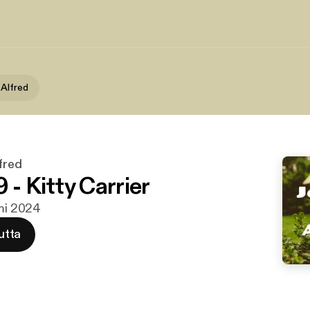
 Alfred
fred
 - Kitty Carrier
mmi 2024
utta