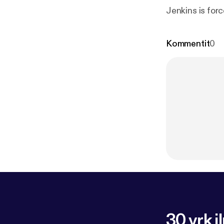
Jenkins is force
Kommentit
0
30 vrk i