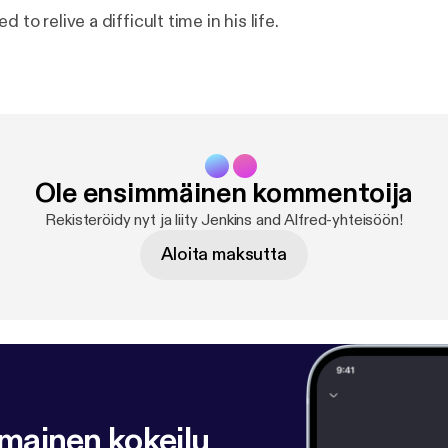
d to relive a difficult time in his life.
Ole ensimmäinen kommentoija
Rekisteröidy nyt ja liity Jenkins and Alfred-yhteisöön!
Aloita maksutta
lmainen kokeilu