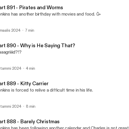
Jenkins and Alfred
art 891 - Pirates and Worms
nkins has another birthday with movies and food. 🥳
 maalis 2024
7 min
art 890 - Why is He Saying That?
aagriiiid?!?
. tammi 2024
4 min
rt 889 - Kitty Carrier
nkins is forced to relive a difficult time in his life.
. tammi 2024
8 min
art 888 - Barely Christmas
nkins has been following another calendar and Charles is not great