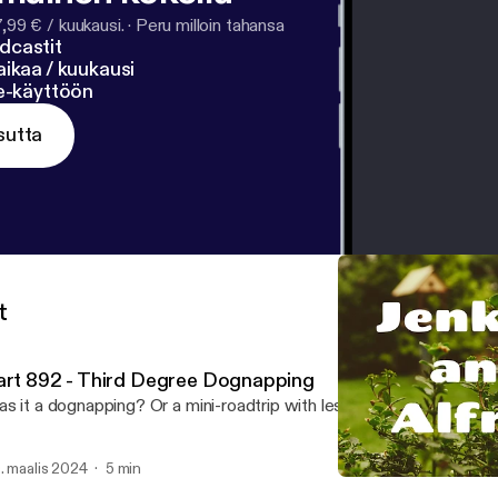
7,99 € / kuukausi.
·
Peru milloin tahansa
dcastit
ikaa / kuukausi
ne-käyttöön
sutta
t
art 892 - Third Degree Dognapping
s it a dognapping? Or a mini-roadtrip with less food than Alfred
. maalis 2024
5 min
Part 889 - Kitty Carrier