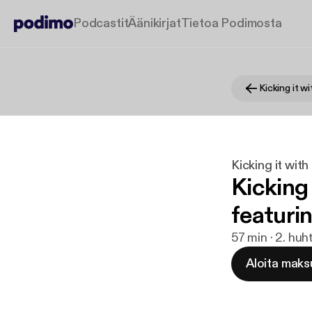
Podcastit
Äänikirjat
Tietoa Podimosta
Kicking it w
Kicking it wit
Kicking
featuri
57 min · 2. huh
Aloita maks