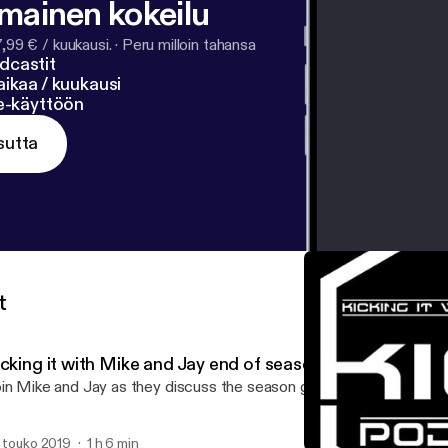
lmainen kokeilu
7,99 € / kuukausi.
·
Peru milloin tahansa
dcastit
ikaa / kuukausi
ne-käyttöön
sutta
t
icking it with Mike and Jay end of season review
in Mike and Jay as they discuss the season gone from Topps kick
. touko 2019
1 h 6 min