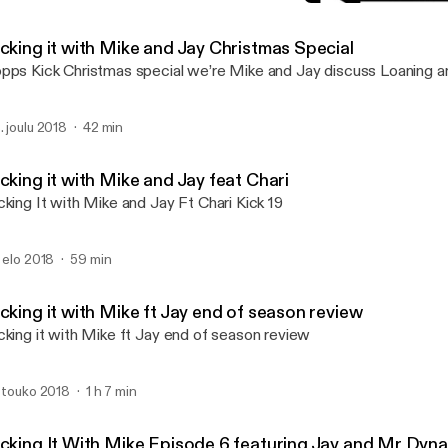
Kicking It With Mike Epis
Kicking it with Mike and J
icking it with Mike and Jay Christmas Special
pps Kick Christmas special we’re Mike and Jay discuss Loaning
. joulu 2018
42 min
cking it with Mike and Jay feat Chari
cking It with Mike and Jay Ft Chari Kick 19
. elo 2018
59 min
cking it with Mike ft Jay end of season review
cking it with Mike ft Jay end of season review
. touko 2018
1 h 7 min
icking It With Mike Episode 6 featuring Jay and Mr Dyn