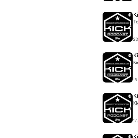
K
To
28
Ki
Ki
15
Ki
Ki
17
K