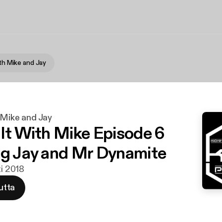
ith Mike and Jay
h Mike and Jay
 It With Mike Episode 6
ng Jay and Mr Dynamite
ti 2018
utta