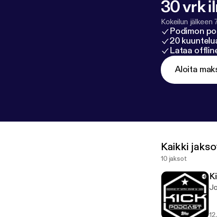
30 vrk i
Kokeilun jälkeen 
Podimon po
20 kuuntelua
Lataa offli
Aloita mak
Kaikki jakso
10 jaksot
K
Jo
12