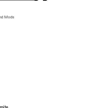
ode 6 featuring Jay and Mr Dynamite
ay
 and Mods
amite