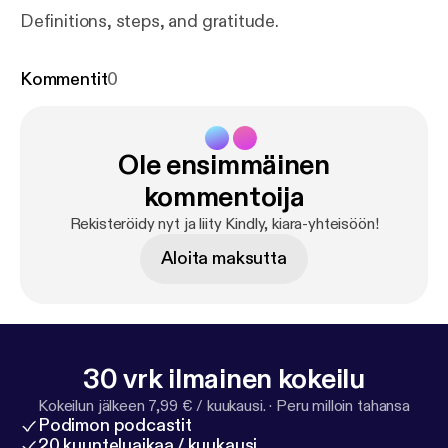
Definitions, steps, and gratitude.
Kommentit
0
Ole ensimmäinen
kommentoija
Rekisteröidy nyt ja liity Kindly, kiara-yhteisöön!
Aloita maksutta
30 vrk ilmainen kokeilu
Kokeilun jälkeen 7,99 € / kuukausi.
·
Peru milloin tahansa
Podimon podcastit
20 kuunteluaikaa / kuukausi