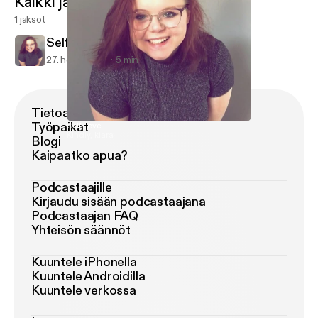
Kaikki jaksot
1 jaksot
Self Love
27. helmi 2019
5 min
Tietoa Podimosta
Työpaikat
Self Love
Kindly, kiara
Blogi
Kaipaatko apua?
Podcastaajille
Kirjaudu sisään podcastaajana
Podcastaajan FAQ
Yhteisön säännöt
Kuuntele iPhonella
Kuuntele Androidilla
Kuuntele verkossa