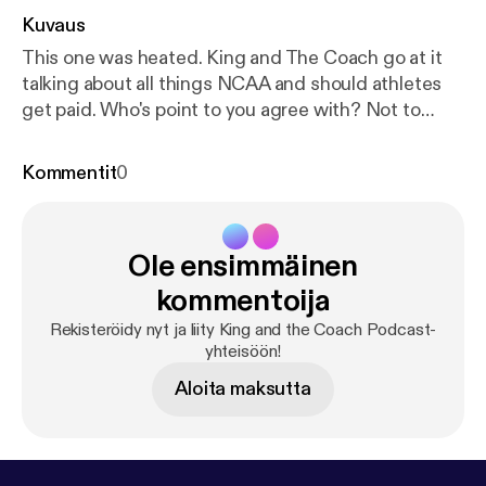
Kuvaus
This one was heated. King and The Coach go at it
talking about all things NCAA and should athletes
get paid. Who's point to you agree with? Not to
mention we walk through the latest March
Madness catastrophe that was setting ups the
Kommentit
0
mens teams better than the women's team and as
always, we shoot the breeze about all things NBA.
Thank you for all your support so far. We appreciate
Ole ensimmäinen
all your comments, listens and shares. You're all
amazing! - Justin King & Sean Connolly --- Support
kommentoija
this podcast:
https://anchor.fm/kingandthecoach/su
Rekisteröidy nyt ja liity King and the Coach Podcast-
pport
[
https://anchor.fm/kingandthecoach/support
]
yhteisöön!
Aloita maksutta