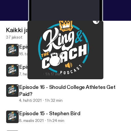
Kaikki jaksot
37 jaksot
Episode 18
16. tammi 2022
1 h 1 min
Episode 17
7. heinä 2021
1 h 17 min
Episode 16 - Should College Athletes Get Paid?
King and the Coach Podcast
Episode 16 - Should College Athletes Get
Paid?
4. huhti 2021
1 h 32 min
Episode 15 - Stephen Bird
8. maalis 2021
1 h 24 min