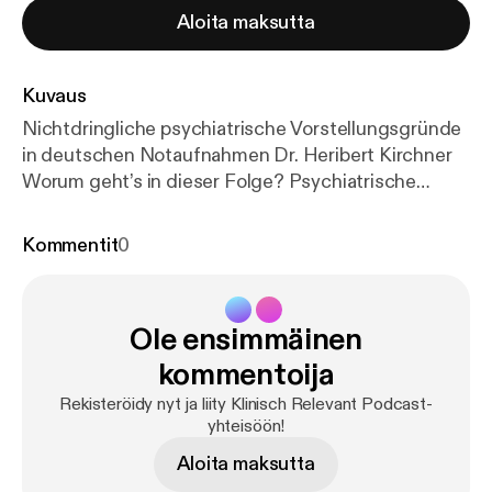
Aloita maksutta
Kuvaus
Nichtdringliche psychiatrische Vorstellungsgründe
in deutschen Notaufnahmen Dr. Heribert Kirchner
Worum geht’s in dieser Folge? Psychiatrische
Patient:innen gehören längst zum Alltag deutscher
Notaufnahmen. Doch wie häufig stellen sich
Kommentit
0
Menschen mit psychischen Beschwerden vor, ohne
dass ein akut behandlungsbedürftiger Notfall
vorliegt? Welche Diagnosen stehen dahinter? Und
Ole ensimmäinen
was bedeutet das für ein Gesundheitssystem,
dessen Notaufnahmen zunehmend an ihre
kommentoija
Belastungsgrenzen geraten? In dieser Folge spricht
Rekisteröidy nyt ja liity Klinisch Relevant Podcast-
Dr. Heribert Kirchner über die erste bundesweite
yhteisöön!
Studie zu nichtdringlichen psychiatrischen
Aloita maksutta
Vorstellungen in deutschen Notaufnahmen und