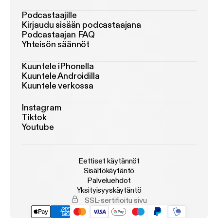
Podcastaajille
Kirjaudu sisään podcastaajana
Podcastaajan FAQ
Yhteisön säännöt
Kuuntele iPhonella
Kuuntele Androidilla
Kuuntele verkossa
Instagram
Tiktok
Youtube
Eettiset käytännöt
Sisältökäytäntö
Palveluehdot
Yksityisyyskäytäntö
SSL-sertifioitu sivu