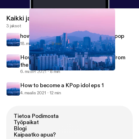
Kaikki jaksot
3 jaksot
how to become a backup dancer for kpop
18. maalis 2021
9 min
How to choreograph a dance: 10 tips from
the pros
6. maalis 2021
8 min
How to choreograph a dance: 10 tips from the pros
Leera
How to become a KPop idol eps 1
4. maalis 2021
12 min
Tietoa Podimosta
Työpaikat
Blogi
Kaipaatko apua?