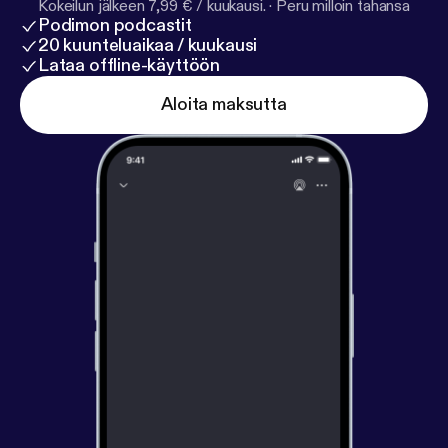
Kokeilun jälkeen 7,99 € / kuukausi.
·
Peru milloin tahansa
Podimon podcastit
20 kuunteluaikaa / kuukausi
Lataa offline-käyttöön
Aloita maksutta