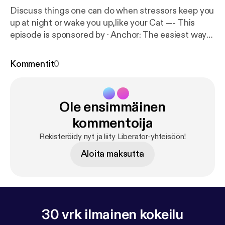
Discuss things one can do when stressors keep you
up at night or wake you up,like your Cat --- This
episode is sponsored by · Anchor: The easiest way
to make a podcast.
https://anchor.fm/app
[
https://an
chor.fm/app
]
Kommentit
0
Ole ensimmäinen
kommentoija
Rekisteröidy nyt ja liity Liberator-yhteisöön!
Aloita maksutta
30 vrk ilmainen kokeilu