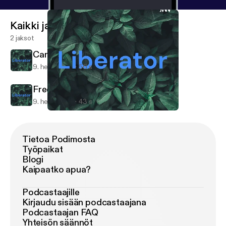
Kaikki jaksot
2 jaksot
Can't sleep?
9. helmi 2021
56 s
Free Speech
9. helmi 2021
43 s
Can't sleep?
Liberator
Tietoa Podimosta
Työpaikat
Blogi
Kaipaatko apua?
Podcastaajille
Kirjaudu sisään podcastaajana
Podcastaajan FAQ
Yhteisön säännöt