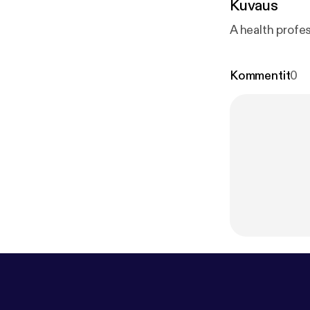
Kuvaus
A health profe
Kommentit
0