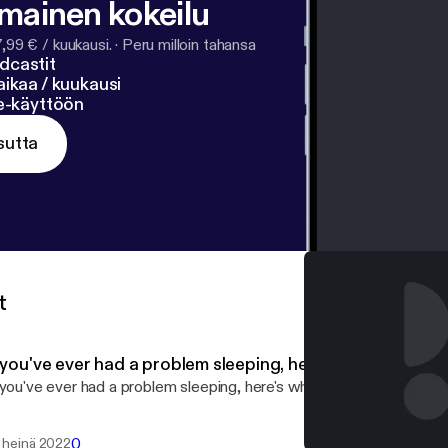
lmainen kokeilu
7,99 € / kuukausi.
·
Peru milloin tahansa
dcastit
ikaa / kuukausi
ne-käyttöön
sutta
t
f you've ever had a problem sleeping, here's what you ne
 you've ever had a problem sleeping, here's what you need to know
0
. heinä 2022