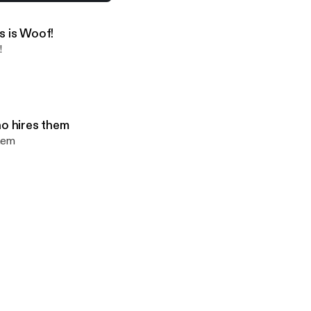
ks about Covid and the vaccine
s is Woof!
!
ho hires them
them