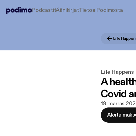
Podcastit
Äänikirjat
Tietoa Podimosta
Life Happen
Life Happens
A health
Covid a
19. marras 20
Aloita maks