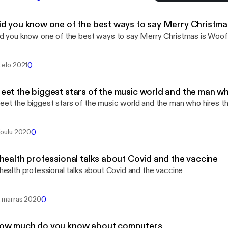
A health professional tal
Life Happens
id you know one of the best ways to say Merry Christma
d you know one of the best ways to say Merry Christmas is Woof
0
. elo 2021
eet the biggest stars of the music world and the man w
et the biggest stars of the music world and the man who hires 
0
 joulu 2020
 health professional talks about Covid and the vaccine
health professional talks about Covid and the vaccine
0
. marras 2020
ow much do you know about computers