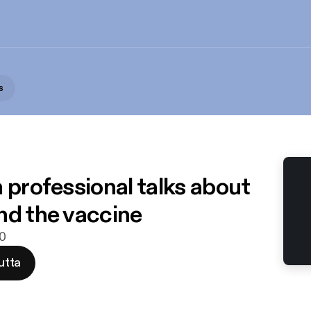
s
 professional talks about
nd the vaccine
20
utta