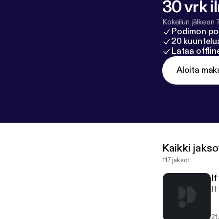
30 vrk i
Kokeilun jälkeen 
Podimon po
20 kuuntelua
Lataa offli
Aloita mak
Kaikki jakso
117 jaksot
I
If
21