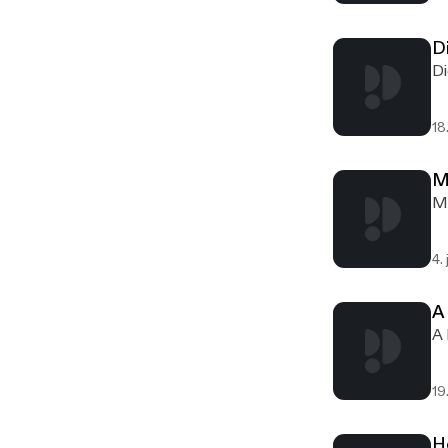
D
Di
18
M
Me
4.
A
A 
19
H