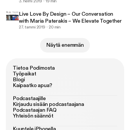
3. helmi 2019
19 min
Live Love By Design ~ Our Conversation
with Maria Paterakis ~ We Elevate Together
27. tammi 2019
20 min
Näytä enemmän
Tietoa Podimosta
Työpaikat
Blogi
Kaipaatko apua?
Podcastaajille
Kirjaudu sisään podcastaajana
Podcastaajan FAQ
Yhteisön säännöt
Kuuntele iPhonella