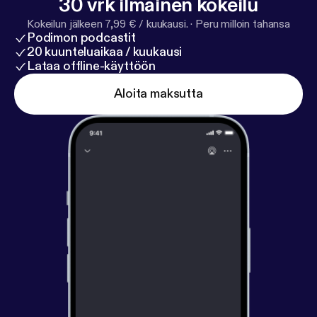
30 vrk ilmainen kokeilu
Kokeilun jälkeen 7,99 € / kuukausi.
·
Peru milloin tahansa
Podimon podcastit
20 kuunteluaikaa / kuukausi
Lataa offline-käyttöön
Aloita maksutta