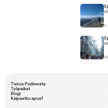
E
Wh
3.
E
My
29
Tietoa Podimosta
Työpaikat
Blogi
Kaipaatko apua?