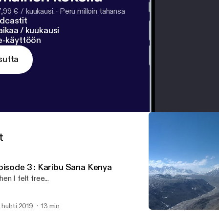
7,99 € / kuukausi.
·
Peru milloin tahansa
dcastit
ikaa / kuukausi
ne-käyttöön
sutta
t
pisode 3 : Karibu Sana Kenya
en I felt free...
. huhti 2019
13 min
Episode 2 : Sab Kuch Mil