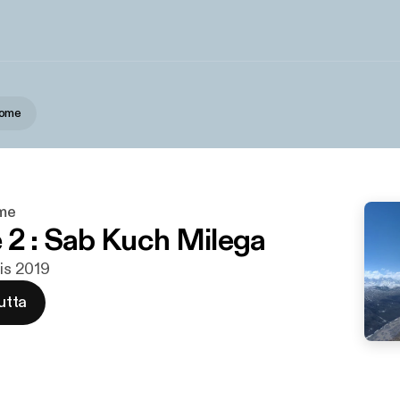
Home
me
 2 : Sab Kuch Milega
lis 2019
utta