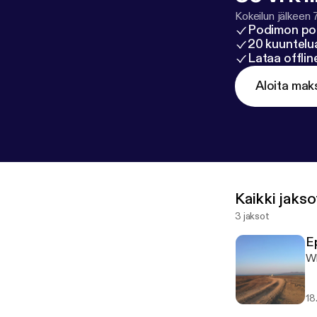
Kokeilun jälkeen 
Podimon po
20 kuuntelua
Lataa offli
Aloita mak
Kaikki jakso
3 jaksot
E
Wh
18