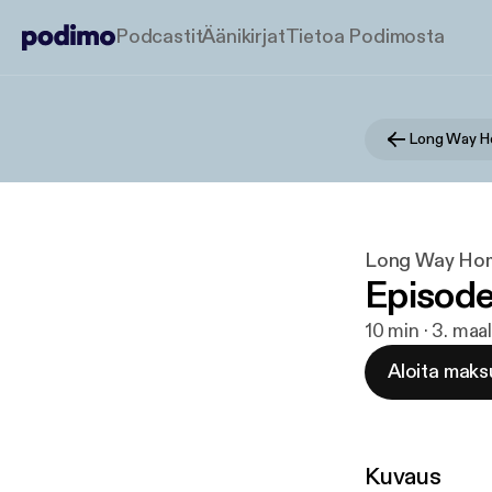
Podcastit
Äänikirjat
Tietoa Podimosta
Long Way 
Long Way Ho
Episode
10 min · 3. maa
Aloita maks
Kuvaus