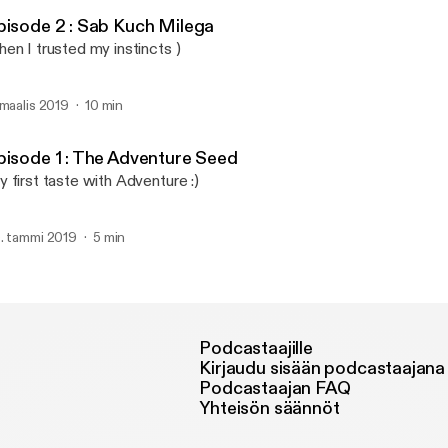
Long Way Home
pisode 2 : Sab Kuch Milega
en I trusted my instincts )
 maalis 2019
10 min
pisode 1 : The Adventure Seed
 first taste with Adventure :)
. tammi 2019
5 min
Podcastaajille
Kirjaudu sisään podcastaajana
Podcastaajan FAQ
Yhteisön säännöt