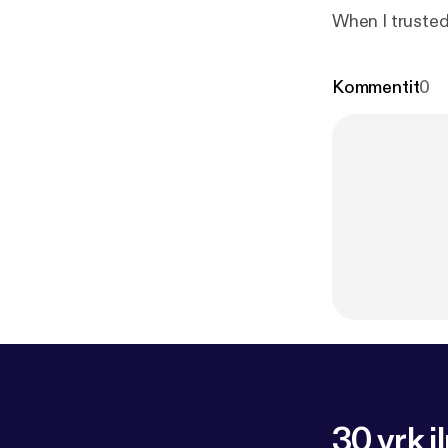
When I trusted
Kommentit
0
30 vrk i