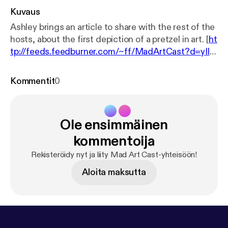
Kuvaus
Ashley brings an article to share with the rest of the
hosts, about the first depiction of a pretzel in art. [
ht
tp://feeds.feedburner.com/~ff/MadArtCast?d=yIl2
AUoC8zA
] [
http://feeds.feedburner.com/~ff/MadAr
tCast?a=F4cvmEvedlE:-3OO8QIX1ho:yIl2AUoC8z
Kommentit
0
A
]
Ole ensimmäinen
kommentoija
Rekisteröidy nyt ja liity Mad Art Cast-yhteisöön!
Aloita maksutta