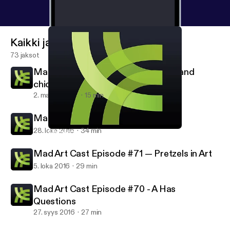
Kaikki jaksot
73 jaksot
Mad Art Cast Episode #73 – Chick and
chicks who vote
2. marras 2016
15 min
Mad Art Cast Episode #72 — Muse
28. loka 2016
34 min
Mad Art Cast Episode #71 — Pretzels in Art
Mad Art Cast
Mad Art Cast Episode #71 — Pretzels in Art
5. loka 2016
29 min
Mad Art Cast Episode #70 - A Has
Questions
27. syys 2016
27 min