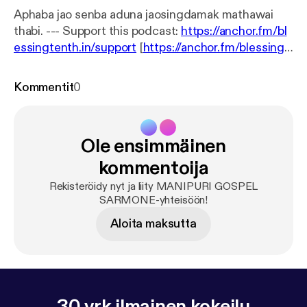
Aphaba jao senba aduna jaosingdamak mathawai
thabi. --- Support this podcast:
https://anchor.fm/bl
essingtenth.in/support
[
https://anchor.fm/blessingt
enth.in/support
]
Kommentit
0
Ole ensimmäinen
kommentoija
Rekisteröidy nyt ja liity MANIPURI GOSPEL
SARMONE-yhteisöön!
Aloita maksutta
30 vrk ilmainen kokeilu