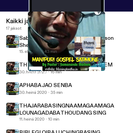
Kaikki jaksot
17 jaksot
Sabath School lesson 3Quater 7 lesson
Shearing the Word
15. elo 2020
43 min
THE DESTRUCTION OF JERUSALEM
30. heinä 2020
16 min
APHABA JAO SENBA
MANIPURI GOSPEL SARMONE
APHABA JAO SENBA
30. heinä 2020
35 min
THAJARABA SINGNA AMAGA AMAGA
LOUNAGADABA THOUDANG SING
11. heinä 2020
10 min
BIBLEGI OIBA LUCHINGBASING