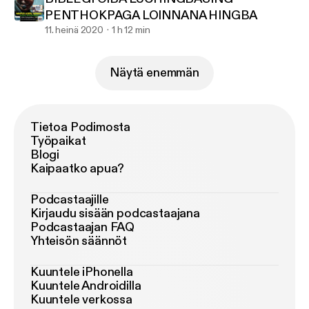
PENTHOKPAGA LOINNANA HINGBA
11. heinä 2020
1 h 12 min
Näytä enemmän
Tietoa Podimosta
Työpaikat
Blogi
Kaipaatko apua?
Podcastaajille
Kirjaudu sisään podcastaajana
Podcastaajan FAQ
Yhteisön säännöt
Kuuntele iPhonella
Kuuntele Androidilla
Kuuntele verkossa