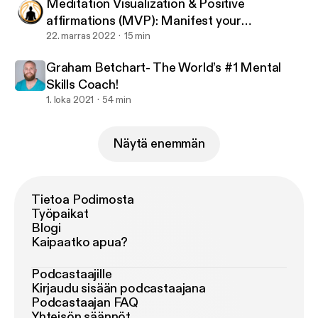
Meditation Visualization & Positive
affirmations (MVP): Manifest your
Basketball Goals
22. marras 2022
15 min
Graham Betchart- The World’s #1 Mental
Skills Coach!
1. loka 2021
54 min
Näytä enemmän
Tietoa Podimosta
Työpaikat
Blogi
Kaipaatko apua?
Podcastaajille
Kirjaudu sisään podcastaajana
Podcastaajan FAQ
Yhteisön säännöt