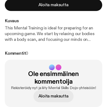
Aloita maksutta
Kuvaus
This Mental Training is ideal for preparing for an
upcoming game. We start by relaxing our bodies
with a body scan, and focusing our minds on
sensations. Bringing our attention to this sense
allows for the mind to become present. Its optimal
Kommentit
0
to be calm and focused and present while using
imagery (visualization.) As we move into the imagery
portion, remember that some major keys to
Ole ensimmäinen
effective imagery are to include all of the senses,
add color, and most importantly feel emotions. Let’s
kommentoija
go!
Rekisteröidy nyt ja liity Mental Skills Dojo-yhteisöön!
Aloita maksutta