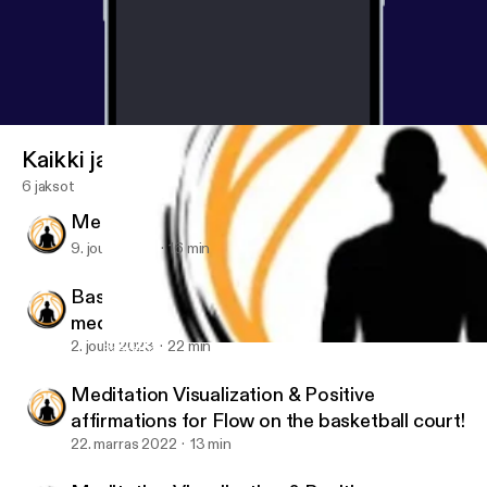
Kaikki jaksot
6 jaksot
Meditation: Faith and Joy in Everything
9. joulu 2023
16 min
Basketball Pre Game Elite Mental Training-
meditation and visualization for confidence &
motivation
2. joulu 2023
22 min
Basketball Pre Game Elite Mental Training- meditation and visua
Mental Skills Dojo
Meditation Visualization & Positive
affirmations for Flow on the basketball court!
22. marras 2022
13 min