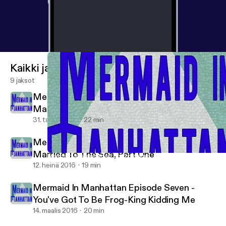
Kaikki jaksot
9 jaksot
Mermaid In Manhattan Episode Nine -
Married To The Sea, Part Two
31. tammi 2017
22 min
Mermaid In Manhattan Episode Eight -
Married To The Sea, Part One
Mermaid In Manhattan Episode Nine - Married To The Sea, Part
Mermaid In Manhattan
12. heinä 2016
19 min
Mermaid In Manhattan Episode Seven -
You've Got To Be Frog-King Kidding Me
14. maalis 2016
20 min