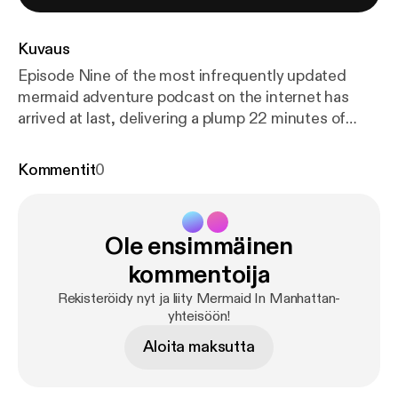
Kuvaus
Episode Nine of the most infrequently updated
mermaid adventure podcast on the internet has
arrived at last, delivering a plump 22 minutes of
chuckles right to your zone. This penultimate
chapter got jammed up with all the best non-visual
Kommentit
0
spectacle: boats going to cannon-town on other
boats, interdimensional weddings, sorcery battles,
and the look on Joel's stupid face. It's a tale you
Ole ensimmäinen
have to see to believe! But you can't!
kommentoija
Rekisteröidy nyt ja liity Mermaid In Manhattan-
yhteisöön!
Aloita maksutta