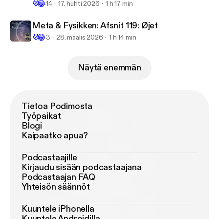
💜
😂
14
17. huhti 2026
1 h 17 min
Meta & Fysikken: Afsnit 119: Øjet
💜
😂
3
28. maalis 2026
1 h 14 min
Näytä enemmän
Tietoa Podimosta
Työpaikat
Blogi
Kaipaatko apua?
Podcastaajille
Kirjaudu sisään podcastaajana
Podcastaajan FAQ
Yhteisön säännöt
Kuuntele iPhonella
Kuuntele Androidilla