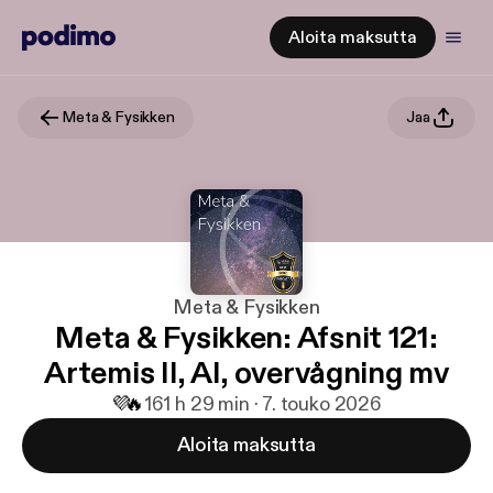
Aloita maksutta
Meta & Fysikken
Jaa
Meta & Fysikken
Meta & Fysikken: Afsnit 121:
Artemis II, AI, overvågning mv
💜
🔥
16
1 h 29 min · 7. touko 2026
Aloita maksutta