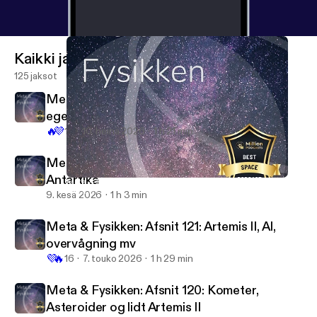
Kaikki jaksot
125 jaksot
Meta & Fysikken: Afsnit 123: AI - Hvad er
egentlig meningen med det?
🔥
💜
12
10. heinä 2026
1 h 21 min
Meta & Fysikken: Afsnit 122: AMOC og
Antartika
Meta & Fysikken: Afsnit 121: Artemis II, AI, overvågning mv
Meta & Fysikken
9. kesä 2026
1 h 3 min
Meta & Fysikken: Afsnit 121: Artemis II, AI,
overvågning mv
💜
🔥
16
7. touko 2026
1 h 29 min
Meta & Fysikken: Afsnit 120: Kometer,
Asteroider og lidt Artemis II