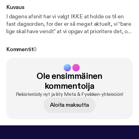
Kuvaus
I dagens afsnit har vi valgt IKKE at holde os til en
fast dagsorden, for der er så meget aktuelt, vi “bare
lige skal have vendt” at vi opgav at prioritere det, og
så gik vi ellers igang med samtalen. Men vi kommer
ind på Artemis II og de mange flotte billeder vi fik ud
Kommentit
0
af det, AI - generelt, hvordan bruger vi det nu, hvor
kommer det ind i vores dagligdag? Er der
faldgruber? Hvad med systematisk overvågning?
Ole ensimmäinen
Hackernagreb? Hvilken chatbot er mon bedst? Vi
taler også om Hail Mary, filmen med Ryan Gosling,
kommentoija
som har fået massiv omtale.
Rekisteröidy nyt ja liity Meta & Fysikken-yhteisöön!
Aloita maksutta