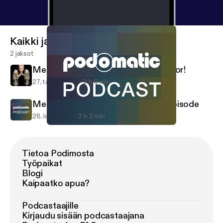
Kaikki jaksot
2 jaksot
Metalenema 1-25-14 - A special visitor!
27. tammi 2014
2 h 0 min
Metalenema 10-26-13 - The "Phil" episode
28. loka 2013
2 h 2 min
Metalenema 10-26-13 - The "Phil" episode
Metalenema
Tietoa Podimosta
Työpaikat
Blogi
Kaipaatko apua?
Podcastaajille
Kirjaudu sisään podcastaajana