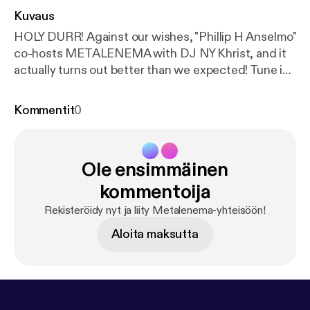
Kuvaus
HOLY DURR! Against our wishes, "Phillip H Anselmo"
co-hosts METALENEMA with DJ NY Khrist, and it
actually turns out better than we expected! Tune in
to hear MURRRRRRRR.... ***Disclaimer: Celebrity
voices impersonated.***
Kommentit
0
Ole ensimmäinen
kommentoija
Rekisteröidy nyt ja liity Metalenema-yhteisöön!
Aloita maksutta