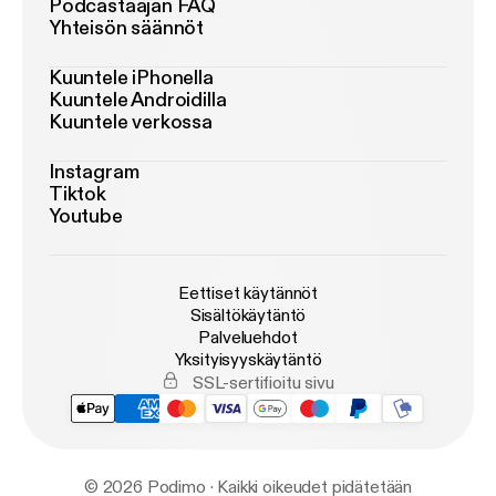
Podcastaajan FAQ
Yhteisön säännöt
Kuuntele iPhonella
Kuuntele Androidilla
Kuuntele verkossa
Instagram
Tiktok
Youtube
Eettiset käytännöt
Sisältökäytäntö
Palveluehdot
Yksityisyyskäytäntö
SSL-sertifioitu sivu
© 2026 Podimo · Kaikki oikeudet pidätetään