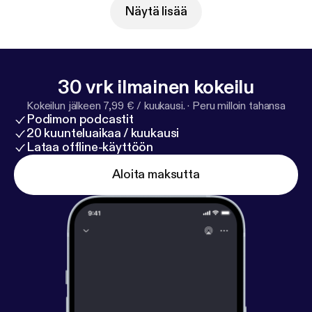
Näytä lisää
30 vrk ilmainen kokeilu
Kokeilun jälkeen 7,99 € / kuukausi.
·
Peru milloin tahansa
Podimon podcastit
20 kuunteluaikaa / kuukausi
Lataa offline-käyttöön
Aloita maksutta