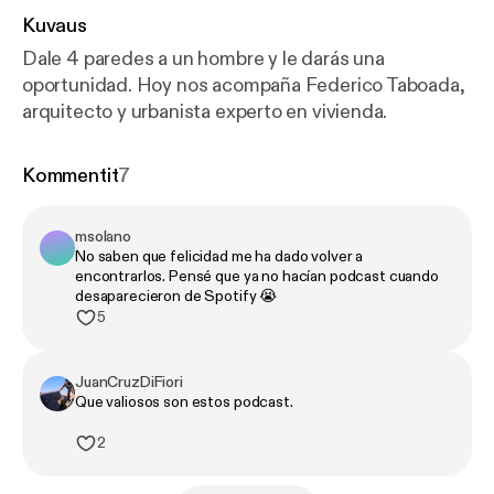
Kuvaus
Dale 4 paredes a un hombre y le darás una
oportunidad. Hoy nos acompaña Federico Taboada,
arquitecto y urbanista experto en vivienda.
Kommentit
7
msolano
No saben que felicidad me ha dado volver a
encontrarlos. Pensé que ya no hacían podcast cuando
desaparecieron de Spotify 😭
5
JuanCruzDiFiori
Que valiosos son estos podcast.
2