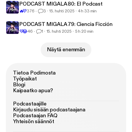
PODCAST MIGALA 80: El Podcast
🔥
💜
376
3
15. huhti 2025
4 h 33 min
PODCAST MIGALA 79: Ciencia Ficción
💜
😂
46
1
15. huhti 2025
5 h 20 min
Näytä enemmän
Tietoa Podimosta
Työpaikat
Blogi
Kaipaatko apua?
Podcastaajille
Kirjaudu sisään podcastaajana
Podcastaajan FAQ
Yhteisön säännöt