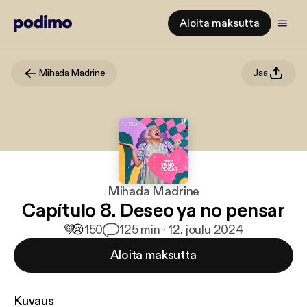
Aloita maksutta
Mihada Madrine
Jaa
Mihada Madrine
Capítulo 8. Deseo ya no pensar
💜
😢
150
1
25 min · 12. joulu 2024
Aloita maksutta
Kuvaus