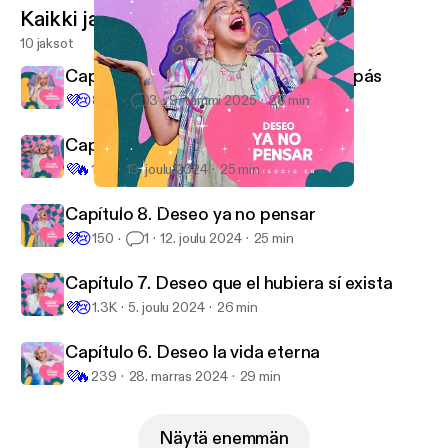
Kaikki jaksot
10 jaksot
Capítulo 10. Deseo cambiar a mis papás
💜
😢
803
3
9. tammi 2025
28 min
Capítulo 9. Deseo ser perfecta
💜
🔥
190
19. joulu 2024
25 min
Capítulo 8. Deseo ya no pensar
Mihada Madrine
Capítulo 8. Deseo ya no pensar
💜
😢
150
1
12. joulu 2024
25 min
Capítulo 7. Deseo que el hubiera sí exista
💜
😢
1.3K
5. joulu 2024
26 min
Capítulo 6. Deseo la vida eterna
💜
🔥
239
28. marras 2024
29 min
Näytä enemmän