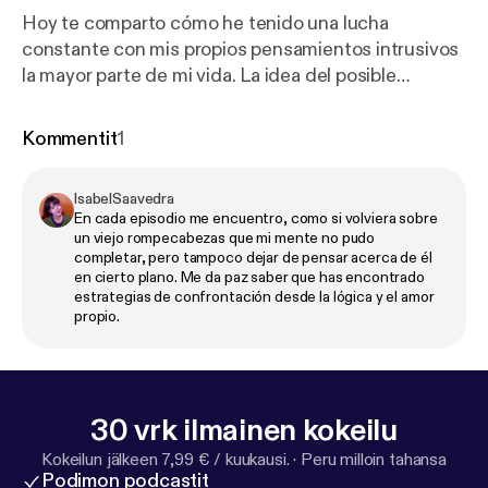
Hoy te comparto cómo he tenido una lucha
constante con mis propios pensamientos intrusivos
la mayor parte de mi vida. La idea del posible
sufrimiento futuro y cómo mi mente era un estilo de
cárcel que me limitaba a experimentar la vida tal cuál
Kommentit
1
es. Sin juicio y con el corazón abierto te pido que
escuches cómo lo viví, lo observé y comencé a
IsabelSaavedra
buscar ayuda para hacer de mis propios
En cada episodio me encuentro, como si volviera sobre
pensamientos unos menos dolorosos y más
un viejo rompecabezas que mi mente no pudo
racionales. Que tu mente sea el espacio seguro para
completar, pero tampoco dejar de pensar acerca de él
en cierto plano. Me da paz saber que has encontrado
que converjan tus miedos y deseos, pero que nunca
estrategias de confrontación desde la lógica y el amor
sea un límite para vivir plenamente. Atte. Frida.
propio.
30 vrk ilmainen kokeilu
Kokeilun jälkeen 7,99 € / kuukausi.
·
Peru milloin tahansa
Podimon podcastit