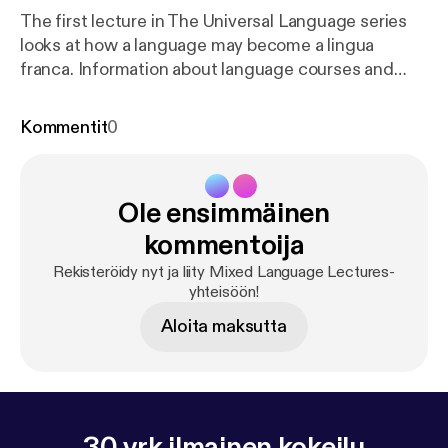
The first lecture in The Universal Language series
looks at how a language may become a lingua
franca. Information about language courses and
programmes at Dalarna University is available here:
h
ttp://du.se/languages
Kommentit
0
Ole ensimmäinen
kommentoija
Rekisteröidy nyt ja liity Mixed Language Lectures-
yhteisöön!
Aloita maksutta
30 vrk ilmainen kokeilu