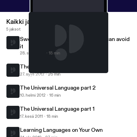
Kaikki jaksot
5 jaksot
Swenglish Grammar - and how you can avoid
it
28. syys 2012
18 min
The Universal Language part 3
27. syys 2012
26 min
The Universal Language part 1
Mixed Language Lectures
The Universal Language part 2
10. helmi 2012
16 min
The Universal Language part 1
17. kesä 2011
18 min
Learning Languages on Your Own