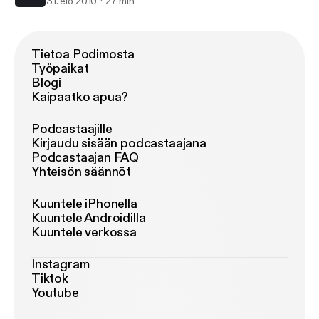
31. elo 2010
27 min
Tietoa Podimosta
Työpaikat
Blogi
Kaipaatko apua?
Podcastaajille
Kirjaudu sisään podcastaajana
Podcastaajan FAQ
Yhteisön säännöt
Kuuntele iPhonella
Kuuntele Androidilla
Kuuntele verkossa
Instagram
Tiktok
Youtube