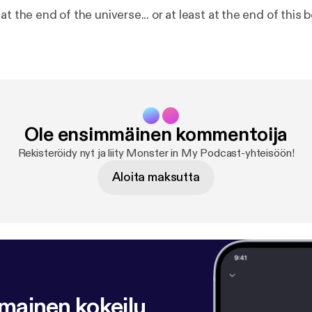
at the end of the universe... or at least at the end of this 
Ole ensimmäinen kommentoija
Rekisteröidy nyt ja liity Monster in My Podcast-yhteisöön!
Aloita maksutta
lmainen kokeilu