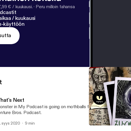
7,99 € / kuukausi.
·
Peru milloin tahansa
dcastit
ikaa / kuukausi
ne-käyttöön
sutta
t
hat's Next
nster in My Podcast is going on mothballs for now, to make way
nture Bros. Podcast.
. syys 2020
9 min
Zu-che-quon