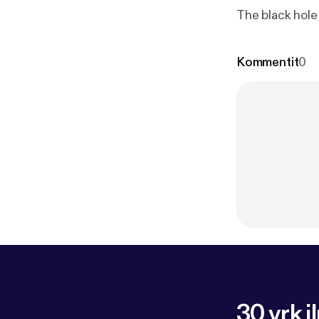
The black hole 
Kommentit
0
30 vrk i