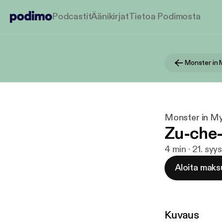
Podcastit
Äänikirjat
Tietoa Podimosta
Monster in 
Monster in M
Zu-che
4 min · 21. sy
Aloita maks
Kuvaus