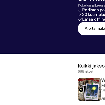
Kokeilun jälkeen 
Podimon po
20 kuuntelua
Lataa offli
Aloita mak
Kaikki jakso
668 jaksot
W
Mo
Ve
25