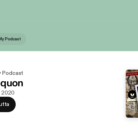
My Podcast
y Podcast
-quon
ys 2020
utta