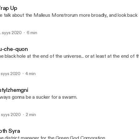
Monster in My Podcast
rap Up
 talk about the Malleus Monstrorum more broadly, and look back at
. syys 2020
6 min
u-che-quon
e black hole at the end of the universe... or at least at the end of t
. syys 2020
4 min
stylzhemgni
ways gonna be a sucker for a swarm.
. syys 2020
2 min
oth Syra
e district manager for the Green God Corporation.